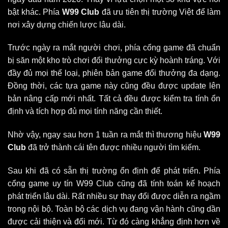
bật khác. Phía
W99 Club
đã ưu tiên thị trường Việt để làm
nơi xây dựng chiến lược lâu dài.
Trước ngày ra mắt người chơi, phía cổng game đã chuẩn
bị săn một kho trò chơi đổi thưởng cực kỳ hoành tráng. Với
đầy đủ mọi thể loại, phiên bản game đổi thưởng đa dạng.
Đồng thời, các tựa game này cũng đều được update lên
bản nâng cấp mới nhất. Tất cả đều được kiểm tra tính ổn
định và tích hợp đủ mọi tính năng cần thiết.
Nhờ vậy, ngay sau hơn 1 tuần ra mắt thì thương hiệu
W99
Club
đã trở thành cái tên được nhiều người tìm kiếm.
Sau khi đã có sẵn thị trường ổn định để phát triển. Phía
cổng game uy tín W99 Club cũng đã tính toán kế hoạch
phát triển lâu dài. Rất nhiều sự thay đổi được diễn ra ngầm
trong nội bộ. Toàn bộ các dịch vụ đang vận hành cũng dần
được cải thiện và đổi mới. Từ đó càng khẳng định hơn về