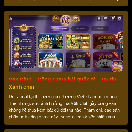
còn tung ra rất nhiều event thưởng vô cùng hậu hĩnh. Vậy
[…]
V68 Club – Cổng game bài quốc tế – Uy tín
Xanh chín
Dù ra mắt tại thị trường đổi thưởng Việt khá muộn màng.
Thế nhưng, sức ảnh hưởng mà V68 Club gầy dựng vẫn
không hề thua kém bất cứ đối thủ nào. Thậm chí, các sản
phẩm mà cổng game này mang lại còn khiến nhiều anh
em trong nước phải bất ngờ. Vậy cổng game […]