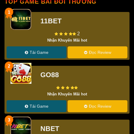
TOP GAME BÀI ĐỔI THƯỞNG
1
11BET
2
Nhận Khuyến Mãi hot
Tải Game
Đọc Review
2
GO88
Nhận Khuyến Mãi hot
Tải Game
Đọc Review
3
NBET