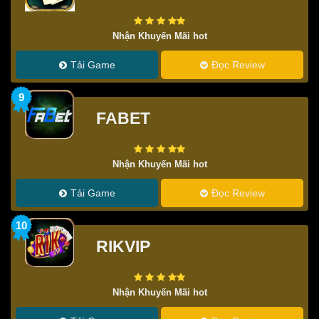
Nhận Khuyến Mãi hot
Tải Game
Đọc Review
9
FABET
Nhận Khuyến Mãi hot
Tải Game
Đọc Review
10
RIKVIP
Nhận Khuyến Mãi hot