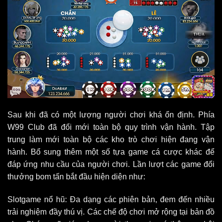
Sau khi đã có một lượng người chơi khá ổn định. Phía
W99 Club đã đổi mới toàn bộ quy trình vận hành. Tập
trung làm mới toàn bộ các kho trò chơi hiện đang vận
hành. Bổ sung thêm một số tựa game cá cược khác để
đáp ứng nhu cầu của người chơi. Lần lượt các game đổi
thưởng bom tấn bắt đầu hiện diện như:
Slotgame nổ hũ: Đa dạng các phiên bản, đem đến nhiều
trải nghiệm đầy thú vị. Các chế độ chơi mở rộng tại bản đồ