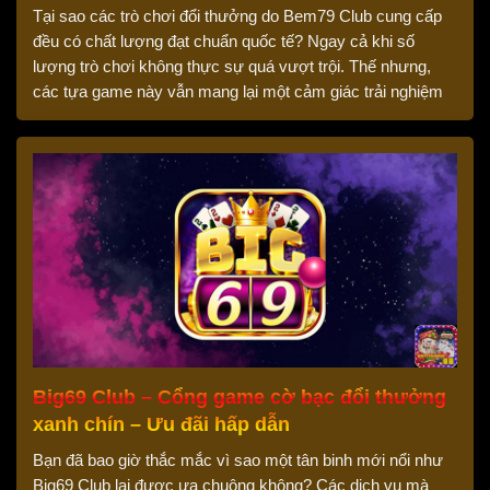
Tại sao các trò chơi đổi thưởng do Bem79 Club cung cấp
đều có chất lượng đạt chuẩn quốc tế? Ngay cả khi số
lượng trò chơi không thực sự quá vượt trội. Thế nhưng,
các tựa game này vẫn mang lại một cảm giác trải nghiệm
vượt ngoài mong đợi. Nếu bạn muốn tìm […]
Big69 Club – Cổng game cờ bạc đổi thưởng
xanh chín – Ưu đãi hấp dẫn
Bạn đã bao giờ thắc mắc vì sao một tân binh mới nổi như
Big69 Club lại được ưa chuộng không? Các dịch vụ mà