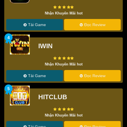
Nhận Khuyến Mãi hot
Tải Game
Đọc Review
4
IWIN
Nhận Khuyến Mãi hot
Tải Game
Đọc Review
5
HITCLUB
Nhận Khuyến Mãi hot
Tải Game
Đọc Review