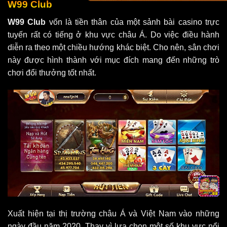
W99 Club
W99 Club
vốn là tiền thân của một sảnh bài casino trực
tuyến rất có tiếng ở khu vực châu Á. Do việc điều hành
diễn ra theo một chiều hướng khác biệt. Cho nên, sân chơi
này được hình thành với mục đích mang đến những trò
chơi đổi thưởng tốt nhất.
Xuất hiện tại thị trường châu Á và Việt Nam vào những
ngày đầu năm 2020. Thay vì lựa chọn một số khu vực nổi