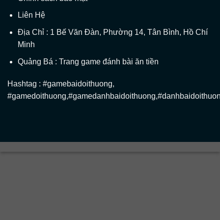
Liên Hệ
Địa Chỉ : 1 Bế Văn Đàn, Phường 14, Tân Bình, Hồ Chí
Minh
Quảng Bá : Trang game đánh bài ăn tiền
Hashtag : #gamebaidoithuong,
#gamedoithuong,#gamedanhbaidoithuong,#danhbaidoithuon