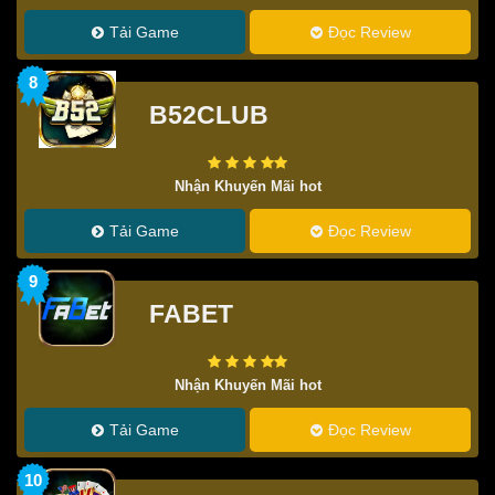
Tải Game
Đọc Review
8
B52CLUB
Nhận Khuyến Mãi hot
Tải Game
Đọc Review
9
FABET
Nhận Khuyến Mãi hot
Tải Game
Đọc Review
10