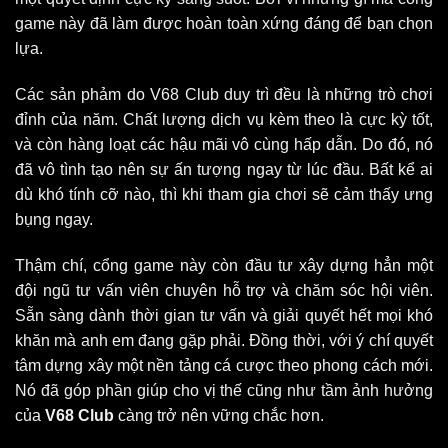
game này đã làm được hoàn toàn xứng đáng để bạn chọn
lựa.
Các sản phảm do V68 Club duy trì đều là những trò chơi
đỉnh của năm. Chất lượng dịch vụ kèm theo là cực kỳ tốt,
và còn hàng loạt các hậu mãi vô cùng hấp dẫn. Do đó, nó
đã vô tình tạo nên sự ấn tượng ngay từ lúc đầu. Bất kể ai
dù khó tính cỡ nào, thì khi tham gia chơi sẽ cảm thấy ưng
bụng ngay.
Thậm chí, cổng game này còn đầu tư xây dựng hẳn một
đội ngũ tư vấn viên chuyên hỗ trợ và chăm sóc hội viên.
Sẵn sàng dành thời gian tư vấn và giải quyết hết mọi khó
khăn mà anh em đang gặp phải. Đồng thời, với ý chí quyết
tâm dựng xây một nền tảng cá cược theo phong cách mới.
Nó đã góp phần giúp cho vị thế cũng như tầm ảnh hưởng
của
V68 Club
càng trở nên vững chắc hơn.