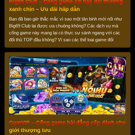
Big69 Club – Cổng game cờ bạc đổi thưởng
xanh chín – Ưu đãi hấp dẫn
Bạn đã bao giờ thắc mắc vì sao một tân binh mới nổi như
Big69 Club lại được ưa chuộng không? Các dịch vụ mà
cổng game này mang lại có thực sự sánh ngang với các
đối thủ TOP đầu không? Vì sao các thể loại game đổi
thưởng tại Big69 Club lại nhận […]
GamVIP – Cổng game bài đẳng cấp dành cho
giới thượng lưu