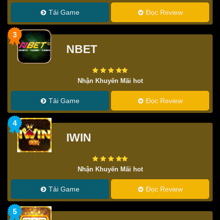
Tải Game
Đọc Review
3
NBET
Nhận Khuyến Mãi hot
Tải Game
Đọc Review
4
IWIN
Nhận Khuyến Mãi hot
Tải Game
Đọc Review
5