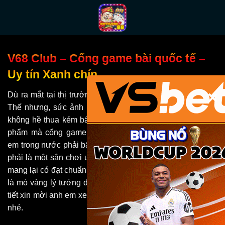
Bỏ
qua
nội
dung
V68 Club – Cổng game bài quốc tế –
Uy tín Xanh chín
×
Dù ra mắt tại thị trường đổi thưởng Việt khá muộn màng.
Thế nhưng, sức ảnh hưởng mà
V68 Club
gầy dựng vẫn
không hề thua kém bất cứ đối thủ nào. Thậm chí, các sản
phẩm mà cổng game này mang lại còn khiến nhiều anh
em trong nước phải bất ngờ. Vậy cổng game
V68 Club
có
phải là một sân chơi uy tín? Các dịch vụ mà sân chơi này
mang lại có đạt chuẩn quốc tế hay không? Nơi đây có phải
là mỏ vàng lý tưởng dành cho anh em tân thủ không? Chi
tiết xin mời anh em xem hết bài viết này và cùng cảm nhận
nhé.