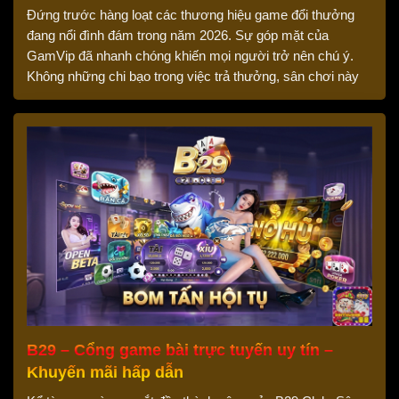
Đứng trước hàng loạt các thương hiệu game đổi thưởng
đang nổi đình đám trong năm 2026. Sự góp mặt của
GamVip đã nhanh chóng khiến mọi người trở nên chú ý.
Không những chi bạo trong việc trả thưởng, sân chơi này
còn tung ra rất nhiều event thưởng vô cùng hậu hĩnh. Vậy
[…]
B29 – Cổng game bài trực tuyến uy tín –
Khuyến mãi hấp dẫn