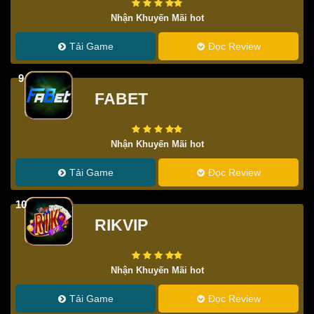
Nhận Khuyến Mãi hot
Tải Game
Đọc Review
9
FABET
Nhận Khuyến Mãi hot
Tải Game
Đọc Review
10
RIKVIP
Nhận Khuyến Mãi hot
Tải Game
Đọc Review