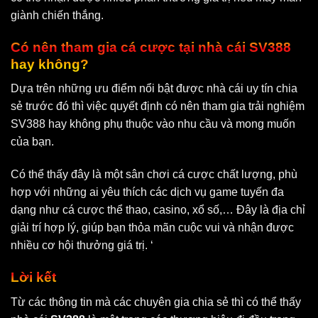
giành chiến thắng.
Có nên tham gia cá cược tại nhà cái SV388
hay không?
Dựa trên những ưu điểm nổi bật được nhà cái uy tín chia
sẻ trước đó thì việc quyết định có nên tham gia trải nghiệm
SV388 hay không phụ thuộc vào nhu cầu và mong muốn
của bạn.
Có thể thấy đây là một sân chơi cá cược chất lượng, phù
hợp với những ai yêu thích các dịch vụ game tuyến đa
dạng như cá cược thể thao, casino, xổ số,… Đây là địa chỉ
giải trí hợp lý, giúp bạn thỏa mãn cuộc vui và nhận được
nhiều cơ hội thưởng giá trị. ‘
Lời kết
Từ các thông tin mà các chuyên gia chia sẻ thì có thể thấy