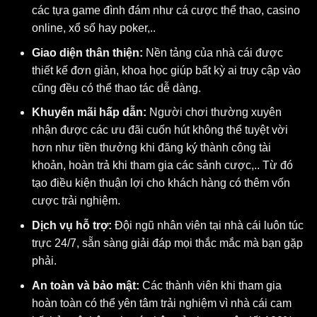
các tựa game đình đám như cá cược thể thao, casino
online, xổ số hay poker,..
Giao diện thân thiện:
Nền tảng của nhà cái được
thiết kế đơn giản, khoa học giúp bất kỳ ai truy cập vào
cũng đều có thể thao tác dễ dàng.
Khuyến mãi hấp dẫn:
Người chơi thường xuyên
nhận được các ưu đãi cuốn hút không thể tuyệt vời
hơn như tiền thưởng khi đăng ký thành công tài
khoản, hoàn trả khi tham gia các sảnh cược,.. Từ đó
tạo điều kiện thuận lợi cho khách hàng có thêm vốn
cược trải nghiệm.
Dịch vụ hỗ trợ:
Đội ngũ nhân viên tại nhà cái luôn túc
trực 24/7, sẵn sàng giải đáp mọi thắc mắc mà bạn gặp
phải.
An toàn và bảo mật:
Các thành viên khi tham gia
hoàn toàn có thể yên tâm trải nghiệm vì nhà cái cam