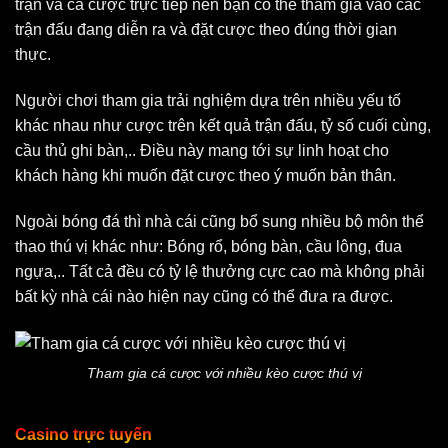
trận và cá cược trực tiếp nên bạn có thể tham gia vào các
trận đấu đang diễn ra và đặt cược theo đúng thời gian
thực.
Người chơi tham gia trải nghiệm dựa trên nhiều yếu tố
khác nhau như cược trên kết quả trận đấu, tỷ số cuối cùng,
cầu thủ ghi bàn,.. Điều này mang tới sự linh hoạt cho
khách hàng khi muốn đặt cược theo ý muốn bản thân.
Ngoài bóng đá thì nhà cái cũng bổ sung nhiều bộ môn thể
thao thú vị khác như: Bóng rổ, bóng bàn, cầu lông, đua
ngựa,.. Tất cả đều có tỷ lệ thưởng cực cao mà không phải
bất kỳ nhà cái nào hiện nay cũng có thể đưa ra được.
Tham gia cá cược với nhiều kèo cược thú vị
Casino trực tuyến