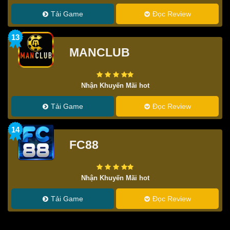
Tải Game
Đọc Review
13
MANCLUB
Nhận Khuyến Mãi hot
Tải Game
Đọc Review
14
FC88
Nhận Khuyến Mãi hot
Tải Game
Đọc Review