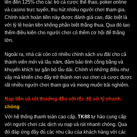
lên đến 125% cho các trò cá cược thể thao, poker online
và casino trực tuyến, thu hút nhiều người chơi tham gia.
Chính sách hoàn tiền này được đánh giá cao, đặc biệt là
với tỷ lệ hoàn tiền không phân biệt thắng thua. Qua đó tạo
thêm điều kiện cho người chơi có thêm cơ hội để thắng
lớn.
Ngoài ra, nhà cái còn có nhiều chính sách ưu đãi cho cả
thành viên mới và lâu năm, đảm bảo tính công bằng và
khuyến khích sự gắn bó lâu dài. Chính vì những điều như
vậy mà khiến cho đây trở thành nơi vui chơi cá cược được
rất nhiều người chơi tham gia và mong muốn trải nghiệm.
Nạp tiền và rút thưởng đều với tốc độ xử lý nhanh
chóng
Với hệ thống thanh toán cao cấp,
TK88
tự hào cung cấp
với người chơi các dịch vụ nạp và rút nhanh chóng. Qua
đó đáp ứng đầy đủ các nhu cầu của khách hàng với các