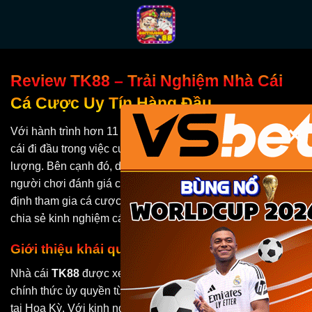
Bỏ
qua
nội
dung
Review TK88 – Trải Nghiệm Nhà Cái
Cá Cược Uy Tín Hàng Đầu
×
Với hành trình hơn 11 năm,
TK88
khẳng định luôn là nhà
cái đi đầu trong việc cung cấp các sản phẩm cá cược chất
lượng. Bên cạnh đó, dịch vụ tại sân chơi cũng luôn được
người chơi đánh giá cao. Nếu bạn muốn tìm hiểu và có ý
định tham gia cá cược tại TK88, hãy tham khảo qua bài
chia sẻ kinh nghiệm cá cược của các chuyên gia dưới đây.
Giới thiệu khái quát về nhà cái 338bet
Nhà cái
TK88
được xem là một
nhà cái uy tín
khi được
chính thức ủy quyền từ Seneca Niagara Resort & Casino
tại Hoa Kỳ. Với kinh nghiệm hơn 10 trong ngành cá cược,