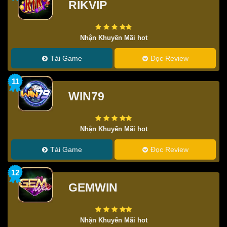
RIKVIP
Nhận Khuyến Mãi hot
Tải Game
Đọc Review
11
WIN79
Nhận Khuyến Mãi hot
Tải Game
Đọc Review
12
GEMWIN
Nhận Khuyến Mãi hot