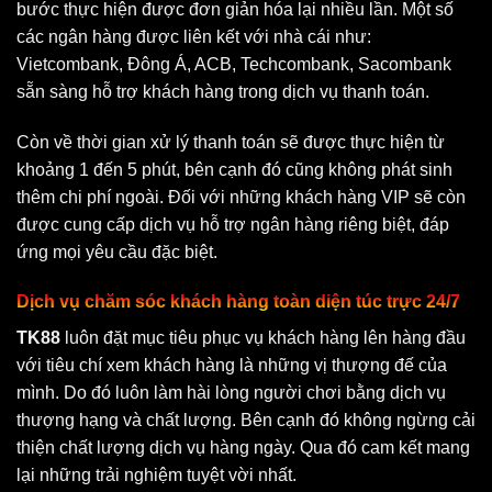
bước thực hiện được đơn giản hóa lại nhiều lần. Một số
các ngân hàng được liên kết với nhà cái như:
Vietcombank, Đông Á, ACB, Techcombank, Sacombank
sẵn sàng hỗ trợ khách hàng trong dịch vụ thanh toán.
Còn về thời gian xử lý thanh toán sẽ được thực hiện từ
khoảng 1 đến 5 phút, bên cạnh đó cũng không phát sinh
thêm chi phí ngoài. Đối với những khách hàng VIP sẽ còn
được cung cấp dịch vụ hỗ trợ ngân hàng riêng biệt, đáp
ứng mọi yêu cầu đặc biệt.
Dịch vụ chăm sóc khách hàng toàn diện túc trực 24/7
TK88
luôn đặt mục tiêu phục vụ khách hàng lên hàng đầu
với tiêu chí xem khách hàng là những vị thượng đế của
mình. Do đó luôn làm hài lòng người chơi bằng dịch vụ
thượng hạng và chất lượng. Bên cạnh đó không ngừng cải
thiện chất lượng dịch vụ hàng ngày. Qua đó cam kết mang
lại những trải nghiệm tuyệt vời nhất.