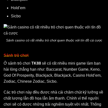
Hold’em
Sicbo
Sảnh casino có rất nhiều trò chơi quen thuộc với tín đồ cá cược
Sảnh trò chơi
Ở sảnh trò chơi
TK88
sẽ có rất nhiều mini game làm bạn
hài lòng chẳng hạn như: Baccarat, Number Game, Keno,
God Of Prosperity, Blackjack, Blackjack, Casino Hold’em,
Zodiac, Chinese Zodiac, Sicbo.
Các trò chơi này đều được nhà cái chăm chút kỹ lưỡng về
chất lượng lẫn đồ họa lẫn âm thanh. Chính vì thế người
chơi sẽ có được những trải nghiệm tuyệt vời nhất. Thông