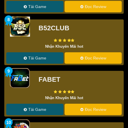
Tải Game
Đọc Review
8
B52CLUB
Nhận Khuyến Mãi hot
Tải Game
Đọc Review
9
FABET
Nhận Khuyến Mãi hot
Tải Game
Đọc Review
10