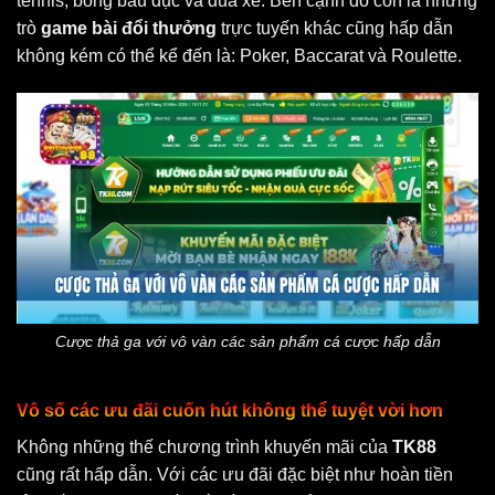
tennis, bóng bầu dục và đua xe. Bên cạnh đó còn là những
trò
game bài đổi thưởng
trực tuyến khác cũng hấp dẫn
không kém có thể kể đến là: Poker, Baccarat và Roulette.
Cược thả ga với vô vàn các sản phẩm cá cược hấp dẫn
Vô số các ưu đãi cuốn hút không thể tuyệt vời hơn
Không những thế chương trình khuyến mãi của
TK88
cũng rất hấp dẫn. Với các ưu đãi đặc biệt như hoàn tiền