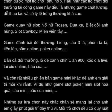
chọn được một trò chơi phù hợp. Hầu như các trò chơi đổi
thưởng tại cổng game này đều là những game chất lượng,
dễ thao tác và có tỷ lệ trúng thưởng khá cao.
Game quay hũ slot:
Nổ hũ
Frozen, Đua xe, Biệt đội anh
hùng, Slot Cowboy, Miền viễn tây,…
Game đánh bài đổi thưởng: Liêng, cào 3 lá, phỏm tá lả,
tiến lên, sâm online, poker online,…
Bắn cá đổi thưởng, lô đề xanh chín 1 ăn 900, xóc dĩa live,
tài xỉu online, bầu cua,…
Và còn rất nhiều phiên bản game mini khác để anh em giải
trí mỗi khi rảnh. Ví dụ như game slot poker, mini slot hoa
quả, cào mini, bầu cua mini,…
Những sự lựa chọn này chắc chắn sẽ mang lại cho anh
em giây phút giải trí đầy thú vị. Mỗi trò chơi đều có quy luật