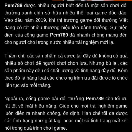
Pem789
được nhiều người biết đến là một sân chơi đổi
thưởng xanh chín sở hữu nhiều thể loại game độc đáo.
Vào đầu năm 2019, khi thị trường game đổi thưởng Việt
đang có rất nhiều thương hiệu lớn bành trướng. Sự hiện
diện của cổng game
Pem789
đã nhanh chóng mang đến
cho người chơi trong nước nhiều trải nghiệm mới lạ.
Thậm chí, các sản phẩm cá cược tại đây dù không có quá
nhiều trò chơi để người chơi chọn lựa. Nhưng bù lại, các
sản phẩm này đều có chất lượng và tính năng đầy đủ. Kèm
theo đó là hàng loạt các chương trình ưu đãi được tổ chức
liên tục vào mỗi tháng.
Ngoài ra, cổng game bài đổi thưởng
Pem789
còn tối ưu
rất tốt về mặt hiệu năng. Giúp cho mọi trải nghiệm game
luôn diễn ra nhanh chóng, ổn định. Hạn chế tối đa được
các tình trạng như giật lag, hoặc một số tình trạng mất kết
nối trong quá trình chơi game.