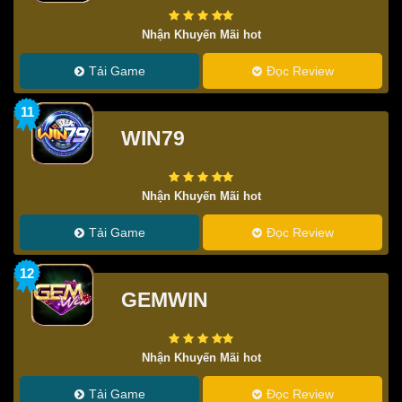
Nhận Khuyến Mãi hot
Tải Game
Đọc Review
11
WIN79
Nhận Khuyến Mãi hot
Tải Game
Đọc Review
12
GEMWIN
Nhận Khuyến Mãi hot
Tải Game
Đọc Review