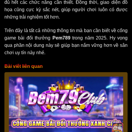
đủ hết các chức năng cần thiết. Đồng thời, giao diện đồ
họa cũng cực kỳ sắc nét, giúp người chơi luôn có được
những trải nghiệm tốt hơn.
Trên đây là tất cả những thông tin mà bạn cần biết về cổng
game bài đổi thưởng
Pem789
trong năm 2025. Hy vọng
qua phần nội dung này sẽ giúp bạn nắm vững hơn về sân
chơi uy tín này nhé.
Bài viết liên quan