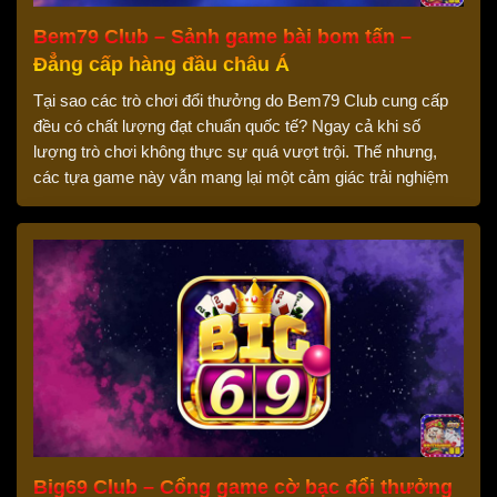
Bem79 Club – Sảnh game bài bom tấn –
Đẳng cấp hàng đầu châu Á
Tại sao các trò chơi đổi thưởng do Bem79 Club cung cấp
đều có chất lượng đạt chuẩn quốc tế? Ngay cả khi số
lượng trò chơi không thực sự quá vượt trội. Thế nhưng,
các tựa game này vẫn mang lại một cảm giác trải nghiệm
vượt ngoài mong đợi. Nếu bạn muốn tìm […]
Big69 Club – Cổng game cờ bạc đổi thưởng