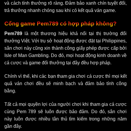
và cách tính thưởng rõ ràng. Đảm bảo xanh chín tuyệt đối,
trả thưởng nhanh chóng sau khi có kết quả ván game.
Cổng game Pem789 có hợp pháp không?
Pem789
là một thương hiệu khá nổi tại thị trường đổi
thưởng Việt. Với trụ sở hoạt động được đặt tại Philippines,
sân chơi này cũng xin thành công giấy phép được cấp bởi
Isle of Man Gambling. Do đó, mọi hoạt động kinh doanh về
cá cược và game đổi thưởng tại đây đều hợp pháp.
Chính vì thế, khi các bạn tham gia chơi cá cược thì mọi kết
quả ván chơi đều sẽ minh bạch và đảm bảo tính công
bằng.
Tất cả mọi quyền lợi của người chơi khi tham gia cá cược
cùng Pem 789 sẽ luôn được bảo đảm. Do đó, sân chơi
này luôn được nhiều tân thủ tìm kiếm trong những năm
gần đây.