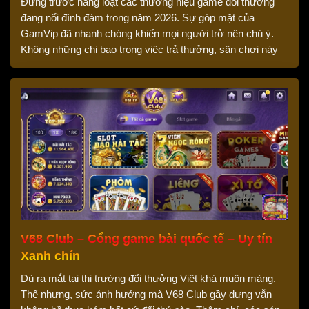
Đứng trước hàng loạt các thương hiệu game đổi thưởng
đang nổi đình đám trong năm 2026. Sự góp mặt của
GamVip đã nhanh chóng khiến mọi người trở nên chú ý.
Không những chi bạo trong việc trả thưởng, sân chơi này
còn tung ra rất nhiều event thưởng vô cùng hậu hĩnh. Vậy
[…]
V68 Club – Cổng game bài quốc tế – Uy tín
Xanh chín
Dù ra mắt tại thị trường đổi thưởng Việt khá muộn màng.
Thế nhưng, sức ảnh hưởng mà V68 Club gầy dựng vẫn