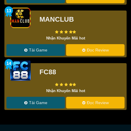
13
MANCLUB
Nhận Khuyến Mãi hot
Tải Game
Đọc Review
14
FC88
Nhận Khuyến Mãi hot
Tải Game
Đọc Review