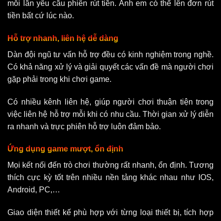
mỗi lần yêu cầu phiên rút tiền. Anh em có thể lên đơn rút
tiền bất cứ lúc nào.
Hỗ trợ nhanh, liên hệ dễ dàng
Dàn đội ngũ tư vấn hỗ trợ đều có kinh nghiệm trong nghề.
Có khả năng xử lý và giải quyết các vấn đề mà người chơi
gặp phải trong khi chơi game.
Có nhiều kênh liên hệ, giúp người chơi thuận tiện trong
việc liên hệ hỗ trợ mỗi khi có nhu cầu. Thời gian xử lý diễn
ra nhanh và trực phiên hỗ trợ luôn đảm bảo.
Ứng dụng game mượt, ổn định
Mọi kết nối đến trò chơi thường rất nhanh, ổn định. Tương
thích cực kỳ tốt trên nhiều nền tảng khác nhau như IOS,
Android, PC,…
Giao diện thiết kế phù hợp với từng loại thiết bị, tích hợp