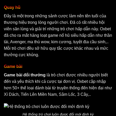
Quay hũ
Đây là một trong những sảnh cược làm nên tên tuổi của
thương hiệu trong lòng người chơi. Đã có rất nhiều hội
viên săn lùng và giải trí những trò chơi hấp dẫn này. Oxbet
đã cho ra mắt hàng loạt game nổ hũ siêu hấp dẫn như thần
tài, Avenger, ma thú wow, kim cương, tuyệt địa cầu sinh,..
Mỗi trò chơi đều sở hữu quy tắc cược khác nhau và mức
thưởng cực khủng.
Game bài
Game bài đổi thưởng
là trò chơi được nhiều người biết
đến và yêu thích khi cá cược tại đơn vị. Oxbet cập nhập
hơn 50+ thể loại đánh bài từ truyền thống đến hiện đại như
Xì Dách, Tiến Lên Miền Nam, Sâm Lốc, 3 Cây,..
Hệ thống trò chơi luôn được đổi mới định kỳ