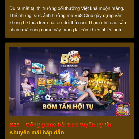
Dù ra mắt tại thị trường đổi thưởng Việt khá muộn màng.
Thế nhưng, sức ảnh hưởng mà V68 Club gầy dựng vẫn
không hề thua kém bất cứ đối thủ nào. Thậm chí, các sản
phẩm mà cổng game này mang lại còn khiến nhiều anh
em trong nước phải bất ngờ. Vậy cổng game […]
B29 – Cổng game bài trực tuyến uy tín –
Khuyến mãi hấp dẫn