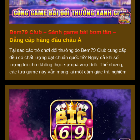
Bem79 Club – Sảnh game bài bom tấn –
Đẳng cấp hàng đầu châu Á
Tại sao các trò chơi đổi thưởng do Bem79 Club cung cấp
đều có chất lượng đạt chuẩn quốc tế? Ngay cả khi số
lượng trò chơi không thực sự quá vượt trội. Thế nhưng,
các tựa game này vẫn mang lại một cảm giác trải nghiệm
vượt ngoài mong đợi. Nếu bạn muốn tìm […]