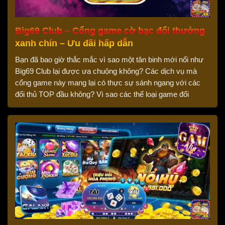
Big69 Club – Cổng game cờ bạc đổi thưởng
xanh chín – Ưu đãi hấp dẫn
Bạn đã bao giờ thắc mắc vì sao một tân binh mới nổi như
Big69 Club lại được ưa chuộng không? Các dịch vụ mà
cổng game này mang lại có thực sự sánh ngang với các
đối thủ TOP đầu không? Vì sao các thể loại game đổi
thưởng tại Big69 Club lại nhận […]