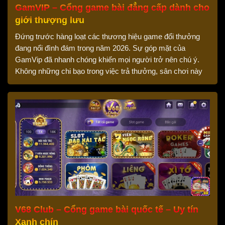
GamVIP – Cổng game bài đẳng cấp dành cho
giới thượng lưu
Đứng trước hàng loạt các thương hiệu game đổi thưởng
đang nổi đình đám trong năm 2026. Sự góp mặt của
GamVip đã nhanh chóng khiến mọi người trở nên chú ý.
Không những chi bạo trong việc trả thưởng, sân chơi này
còn tung ra rất nhiều event thưởng vô cùng hậu hĩnh. Vậy
[…]
V68 Club – Cổng game bài quốc tế – Uy tín
Xanh chín