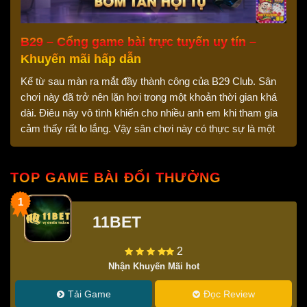
B29 – Cổng game bài trực tuyến uy tín –
Khuyến mãi hấp dẫn
Kể từ sau màn ra mắt đầy thành công của B29 Club. Sân
chơi này đã trở nên lặn hơi trong một khoản thời gian khá
dài. Điêu này vô tình khiến cho nhiều anh em khi tham gia
cảm thấy rất lo lắng. Vậy sân chơi này có thực sự là một
nơi giải […]
TOP GAME BÀI ĐỔI THƯỞNG
1
11BET
2
Nhận Khuyến Mãi hot
Tải Game
Đọc Review