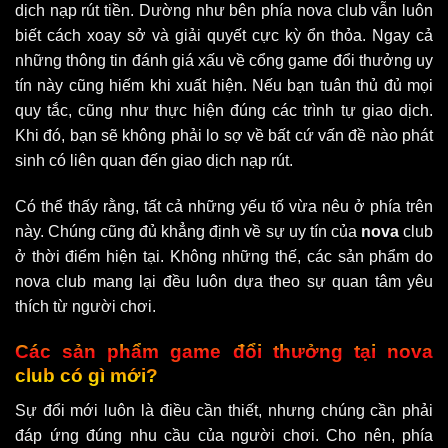
dịch nạp rút tiền. Dường như bên phía nova club vẫn luôn
biết cách xoay sở và giải quyết cực kỳ ổn thỏa. Ngay cả
những thông tin đánh giá xấu về cổng game đổi thưởng uy
tín này cũng hiếm khi xuất hiện. Nếu bạn tuân thủ đủ mọi
quy tắc, cũng như thực hiện đúng các trình tự giao dịch.
Khi đó, bạn sẽ không phải lo sợ về bất cứ vấn đề nào phát
sinh có liên quan đến giao dịch nạp rút.
Có thể thấy rằng, tất cả những yếu tố vừa nêu ở phía trên
này. Chúng cũng đủ khẳng định về sự uy tín của
nova
club
ở thời điểm hiện tại. Không những thế, các sản phẩm do
nova club mang lại đều luôn dựa theo sự quan tâm yêu
thích từ người chơi.
Các sản phẩm game đổi thưởng tại nova
club có gì mới?
Sự đổi mới luôn là điều cần thiết, nhưng chúng cần phải
đáp ứng đúng nhu cầu của người chơi. Cho nên, phía