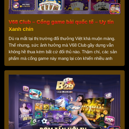
V68 Club – Cổng game bài quốc tế – Uy tín
Xanh chín
Dù ra mắt tại thị trường đổi thưởng Việt khá muộn màng.
Thế nhưng, sức ảnh hưởng mà V68 Club gầy dựng vẫn
không hề thua kém bất cứ đối thủ nào. Thậm chí, các sản
phẩm mà cổng game này mang lại còn khiến nhiều anh
em trong nước phải bất ngờ. Vậy cổng game […]