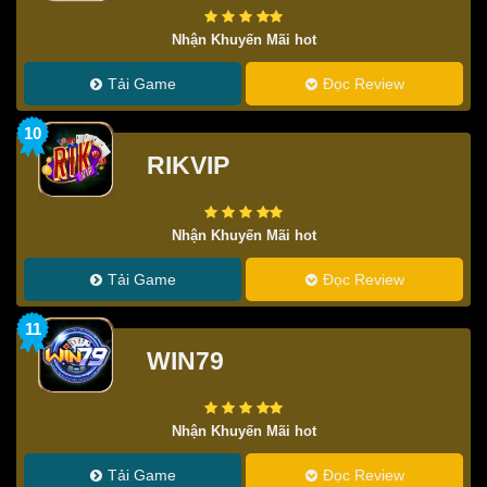
Nhận Khuyến Mãi hot
Tải Game
Đọc Review
10
RIKVIP
Nhận Khuyến Mãi hot
Tải Game
Đọc Review
11
WIN79
Nhận Khuyến Mãi hot
Tải Game
Đọc Review