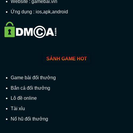
Website : gamebai.vin
Ứng dụng : ios,apk,android
SẢNH GAME HOT
Game bài đổi thưởng
Bắn cá đổi thưởng
Lô đề online
Tài xỉu
Nổ hũ đổi thưởng