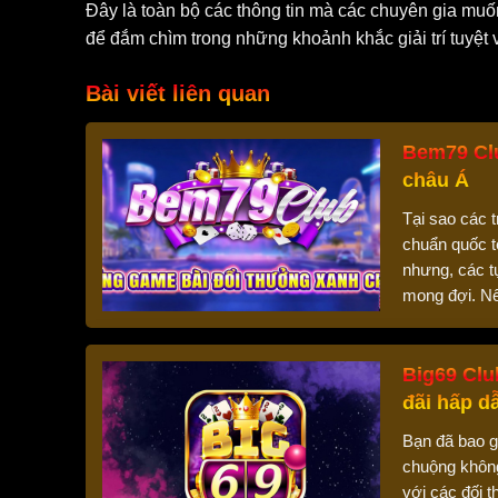
Đây là toàn bộ các thông tin mà các chuyên gia muố
để đắm chìm trong những khoảnh khắc giải trí tuyệt 
Bài viết liên quan
Bem79 Clu
châu Á
Tại sao các 
chuẩn quốc t
nhưng, các t
mong đợi. N
Big69 Clu
đãi hấp d
Bạn đã bao g
chuộng khôn
với các đối 