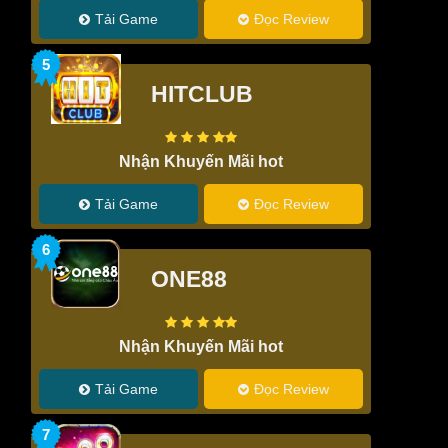
Tải Game
Đọc Review
5
HITCLUB
Nhận Khuyến Mãi hot
Tải Game
Đọc Review
6
ONE88
Nhận Khuyến Mãi hot
Tải Game
Đọc Review
7