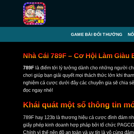
Bỏ
qua
nội
dung
GAME BÀI ĐỔI THƯỞNG
NỔ
Nhà Cái 789F – Cơ Hội Làm Giàu 
789F
là điểm tới lý tưởng dành cho những người ch
chơi giúp bạn giải quyết mọi thách thức lớn khi tha
nghiệm cá cược dưới đây các chuyên gia sẽ chia sẻ 
đọc ngay nhé!
Khái quát một số thông tin mớ
789F hay 123b là thương hiệu cá cược đình đám nhất 
giấy phép kinh doanh hợp pháp bởi tổ chức PAGCOR
Chính vì thế nên độ an toàn và uy tín là vô cùng đả