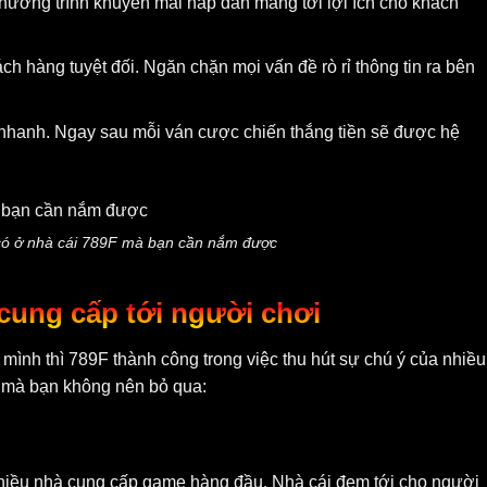
ương trình khuyến mãi hấp dẫn mang tới lợi ích cho khách
ch hàng tuyệt đối. Ngăn chặn mọi vấn đề rò rỉ thông tin ra bên
 nhanh. Ngay sau mỗi ván cược chiến thắng tiền sẽ được hệ
có ở nhà cái 789F mà bạn cần nắm được
 cung cấp tới người chơi
mình thì 789F thành công trong việc thu hút sự chú ý của nhiều
 mà bạn không nên bỏ qua:
nhiều nhà cung cấp game hàng đầu. Nhà cái đem tới cho người