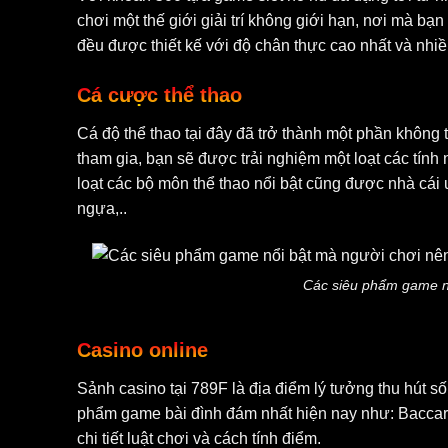
chơi một thế giới giải trí không giới hạn, nơi mà bạn
đều được thiết kế với độ chân thực cao nhất và nhiề
Cá cược thể thao
Cá độ thể thao tại đây đã trở thành một phần không t
tham gia, bạn sẽ được trải nghiệm một loạt các tính 
loạt các bộ môn thể thao nổi bật cũng được nhà cái 
ngựa,..
Các siêu phẩm game nổ
Casino online
Sảnh casino tại 789F là địa điểm lý tưởng thu hút s
phẩm game bài đình đám nhất hiện nay như: Baccarat
chi tiết luật chơi và cách tính điểm.