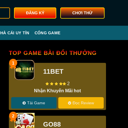
ĐĂNG KÝ
CHƠI THỬ
HÀ CÁI UY TÍN
CỔNG GAME
TOP GAME BÀI ĐỔI THƯỞNG
1
11BET
2
Nhận Khuyến Mãi hot
Tải Game
Đọc Review
2
GO88