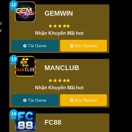
12
GEMWIN
i
ừ
Nhận Khuyến Mãi hot
Tải Game
Đọc Review
13
n
MANCLUB
Nhận Khuyến Mãi hot
Tải Game
Đọc Review
14
FC88