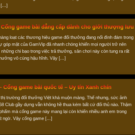
 […]
Cổng game bài đẳng cấp dành cho giới thượng lưu
àng loạt các thương hiệu game đổi thưởng đang nổi đình đám trong
ự góp mặt của GamVip đã nhanh chóng khiến mọi người trở nên
những chi bạo trong việc trả thưởng, sân chơi này còn tung ra rất
thưởng vô cùng hậu hĩnh. Vậy […]
– Cổng game bài quốc tế – Uy tín Xanh chín
i thị trường đổi thưởng Việt khá muộn màng. Thế nhưng, sức ảnh
 Club gầy dựng vẫn không hề thua kém bất cứ đối thủ nào. Thậm
 phẩm mà cổng game này mang lại còn khiến nhiều anh em trong
ất ngờ. Vậy cổng game […]