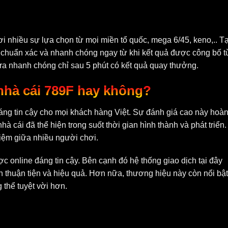
i nhiều sự lựa chọn từ mọi miền tổ quốc, mega 6/45, keno,.. Tạ
h chuẩn xác và nhanh chóng ngay từ khi kết quả được công bố t
n ra nhanh chóng chỉ sau 5 phút có kết quả quay thưởng.
 nhà cái 789F hay không?
ng tin cậy cho mọi khách hàng Việt. Sự đánh giá cao này hoà
à cái đã thể hiện trong suốt thời gian hình thành và phát triển.
hiệm giữa nhiều người chơi.
c online đáng tin cậy. Bên cạnh đó hệ thống giao dịch tại đây
ên thuận tiện và hiệu quả. Hơn nữa, thương hiệu này còn nổi bật
 thể tuyệt vời hơn.