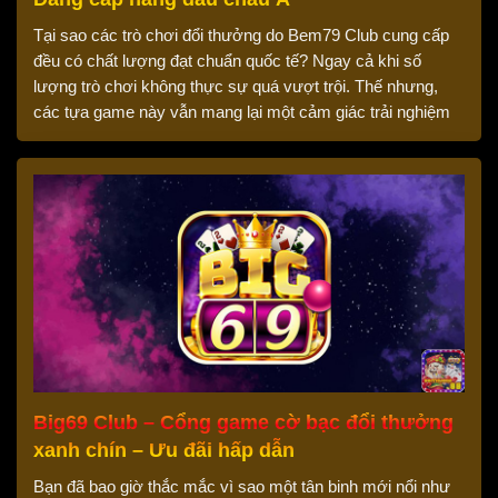
Tại sao các trò chơi đổi thưởng do Bem79 Club cung cấp
đều có chất lượng đạt chuẩn quốc tế? Ngay cả khi số
lượng trò chơi không thực sự quá vượt trội. Thế nhưng,
các tựa game này vẫn mang lại một cảm giác trải nghiệm
vượt ngoài mong đợi. Nếu bạn muốn tìm […]
Big69 Club – Cổng game cờ bạc đổi thưởng
xanh chín – Ưu đãi hấp dẫn
Bạn đã bao giờ thắc mắc vì sao một tân binh mới nổi như