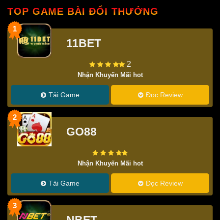
TOP GAME BÀI ĐỔI THƯỞNG
1
11BET
2
Nhận Khuyến Mãi hot
Tải Game
Đọc Review
2
GO88
Nhận Khuyến Mãi hot
Tải Game
Đọc Review
3
NBET