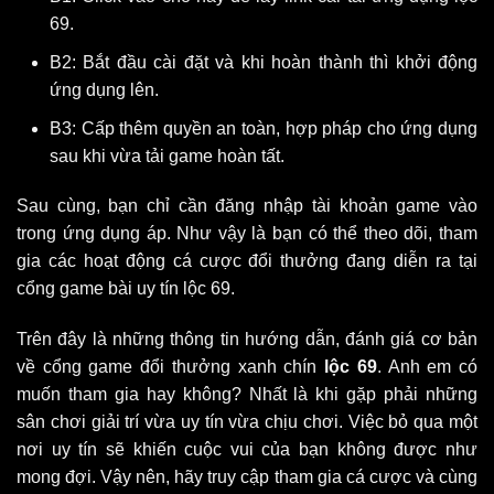
69.
B2: Bắt đầu cài đặt và khi hoàn thành thì khởi động
ứng dụng lên.
B3: Cấp thêm quyền an toàn, hợp pháp cho ứng dụng
sau khi vừa tải game hoàn tất.
Sau cùng, bạn chỉ cần đăng nhập tài khoản game vào
trong ứng dụng áp. Như vậy là bạn có thể theo dõi, tham
gia các hoạt động cá cược đổi thưởng đang diễn ra tại
cổng game bài uy tín lộc 69.
Trên đây là những thông tin hướng dẫn, đánh giá cơ bản
về cổng game đổi thưởng xanh chín
lộc 69
. Anh em có
muốn tham gia hay không? Nhất là khi gặp phải những
sân chơi giải trí vừa uy tín vừa chịu chơi. Việc bỏ qua một
nơi uy tín sẽ khiến cuộc vui của bạn không được như
mong đợi. Vậy nên, hãy truy cập tham gia cá cược và cùng