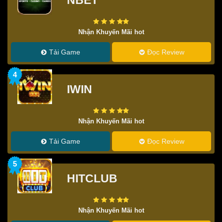
Nhận Khuyến Mãi hot
Tải Game
Đọc Review
4
IWIN
Nhận Khuyến Mãi hot
Tải Game
Đọc Review
5
HITCLUB
Nhận Khuyến Mãi hot