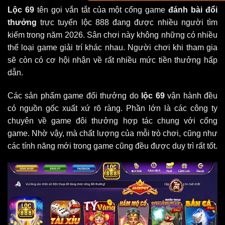
Lộc 69
tên gọi vắn tắt của một cổng game
đánh bài đổi
thưởng
trực tuyến lộc 888 đang được nhiều người tìm
kiếm trong năm 2026. Sân chơi này không những có nhiều
thể loại game giải trí khác nhau. Người chơi khi tham gia
sẽ còn có cơ hội nhận về rất nhiều mức tiền thưởng hấp
dẫn.
Các sản phẩm game đổi thưởng do
lộc 69
vận hành đều
có nguồn gốc xuất xứ rõ ràng. Phần lớn là các công ty
chuyên về game đôi thưởng hợp tác chung với cổng
game. Nhờ vậy, mà chất lượng của mỗi trò chơi, cũng như
các tính năng mới trong game cũng đều được duy trì rất tốt.