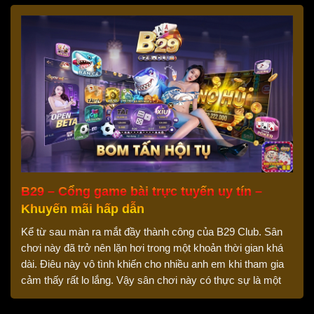
B29 – Cổng game bài trực tuyến uy tín –
Khuyến mãi hấp dẫn
Kể từ sau màn ra mắt đầy thành công của B29 Club. Sân
chơi này đã trở nên lặn hơi trong một khoản thời gian khá
dài. Điêu này vô tình khiến cho nhiều anh em khi tham gia
cảm thấy rất lo lắng. Vậy sân chơi này có thực sự là một
nơi giải […]