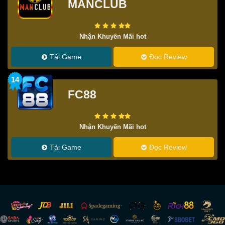
MANCLUB
Nhận Khuyến Mãi hot
Tải Game
Đọc Review
14
FC88
Nhận Khuyến Mãi hot
Tải Game
Đọc Review