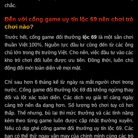
chắc.
Đến với cổng game uy tín lộc 69 nên chơi trò
chơi nào?
Trước hết, cổng game đổi thưởng
lộc 69
là một sân chơi
thuần Việt 100%. Nguồn lực đầu tư cũng đến từ các ông
chủ lớn trong thị trường Việt. Cho nên, việc đầu tư vào các
kho trò chơi đổi luôn được ưu tiên. Đồng thời, luôn chủ
động đổi mới toàn diện về mọi mặt.
Chỉ sau hơn 6 tháng kể từ ngày ra mắt người chơi trong
nước. Cổng game đổi thưởng lộc 69 đã không ngừng thay
đổi và lột xác toàn diện. Các dịch vụ giải trí càng ngày
càng trở nên đa dạng hơn. Số lượng trò chơi tuy có hơi
thấp. Thế nhưng, bù lại thì mức thưởng và các tính năng
kèm theo từng game luôn được cập nhật thường xuyên.
Nếu có dịp ghé cổng game đổi thưởng uy tín lộc 69. Các
bạn có thể thử ngay vận may của chính mình cùng các trò