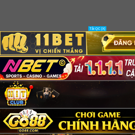
Tắt QC [X]