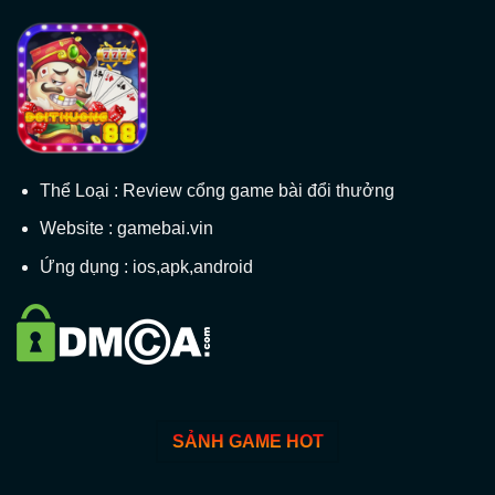
Thể Loại : Review cổng game bài đổi thưởng
Website : gamebai.vin
Ứng dụng : ios,apk,android
SẢNH GAME HOT