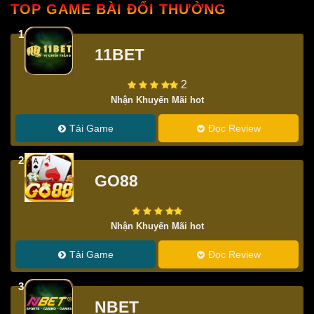
TOP GAME BÀI ĐỔI THƯỞNG
1
11BET
2
Nhận Khuyến Mãi hot
Tải Game
Đọc Review
2
GO88
Nhận Khuyến Mãi hot
Tải Game
Đọc Review
3
NBET