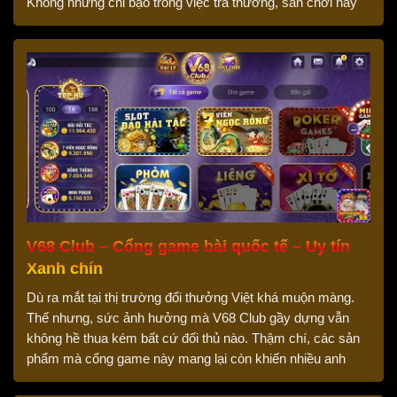
Không những chi bạo trong việc trả thưởng, sân chơi này
còn tung ra rất nhiều event thưởng vô cùng hậu hĩnh. Vậy
[…]
V68 Club – Cổng game bài quốc tế – Uy tín
Xanh chín
Dù ra mắt tại thị trường đổi thưởng Việt khá muộn màng.
Thế nhưng, sức ảnh hưởng mà V68 Club gầy dựng vẫn
không hề thua kém bất cứ đối thủ nào. Thậm chí, các sản
phẩm mà cổng game này mang lại còn khiến nhiều anh
em trong nước phải bất ngờ. Vậy cổng game […]