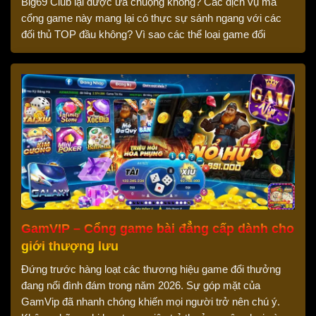
Big69 Club lại được ưa chuộng không? Các dịch vụ mà
cổng game này mang lại có thực sự sánh ngang với các
đối thủ TOP đầu không? Vì sao các thể loại game đổi
thưởng tại Big69 Club lại nhận […]
GamVIP – Cổng game bài đẳng cấp dành cho
giới thượng lưu
Đứng trước hàng loạt các thương hiệu game đổi thưởng
đang nổi đình đám trong năm 2026. Sự góp mặt của
GamVip đã nhanh chóng khiến mọi người trở nên chú ý.