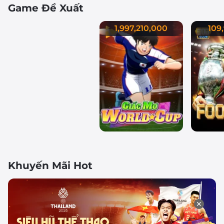
Game Đề Xuất
Siêu Sao World Cup
1,899,000,000
1,997,210,000
109
1,899,000,000
Khuyến Mãi Hot
✕