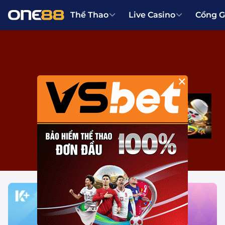
ONE88
Thể Thao
Live Casino
Cổng 
-
Cá
Cược
Bóng
Đá,
×
Cá
Độ
Thể
Thao
Uy
Tín
TOP
1
Featured Aliases