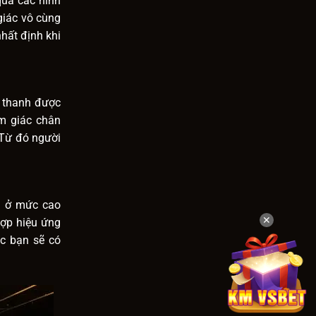
qua các hình
giác vô cùng
nhất định khi
m thanh được
m giác chân
 Từ đó người
g ở mức cao
✕
hợp hiệu ứng
c bạn sẽ có