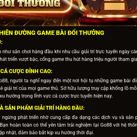
THIÊN ĐƯỜNG GAME BÀI ĐỔI THƯỞNG
:
n như sân chơi hàng đầu khi nhu cầu giải trí trực tuyến ngày cà
hát triển vượt bậc, cổng game thu hút hàng triệu người tham gi
 CÁ CƯỢC ĐỈNH CAO:
88, người ta nghĩ ngay đến một nơi hội tụ những game bài đỉ
giải trí của mọi game thủ. Sở hữu lượng truy cập khổng lồ mỗ
xu hướng trong lĩnh vực cá cược trực tuyến hiện nay.
À SẢN PHẨM GIẢI TRÍ HÀNG ĐẦU:
ngừng phát triển nhờ cung cấp đa dạng các dịch vụ và sản p
 Bạn hoàn toàn có thể yên tâm trải nghiệm tại Go88 với hệ thố
ập nhật, đảm bảo bắt kịp xu hướng thời đại.