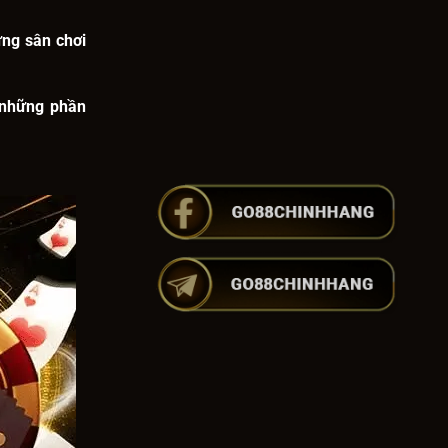
ững sân chơi
ề những phần