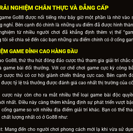
TRẢI NGHIỆM CHÂN THỰC VÀ ĐẲNG CẤP
game Go88 được nổi tiếng như bây giờ một phần là nhờ vào s
 nghỉ. Bên cạnh đó chính là những ưu điểm đã được hình thà
 nghiệm từ nhiều người chơi đã khẳng định thêm vị thế “ga
 tôi sẽ chia sẻ đến các bạn những ưu điểm chính có ở cổng ga
IỆM GAME ĐỈNH CAO HÀNG ĐẦU
o Go88, thứ thu hút đông đảo cược thủ tham gia giải trí chắc 
là game bài đổi thưởng. Với cơ chế chơi game cực kỳ công b
p cược thủ có cơ hội giành chiến thắng cực cao. Bên cạnh đ
 được tỷ lệ trả thưởng được đánh giá cao nhất thị trường của 
á cược này còn cho ra mắt nhiều thể loại game bài độc quyề
ới nhất. Điều này càng thêm khẳng định sự phát triển vượt bậc
a cổng game so với nhiều địa điểm giải trí khác. Bạn có thể t
 chất lượng nhất có ở Go88 như:
t: Mang đến cho người chơi phong cách mới lạ khi vừa sử dụn