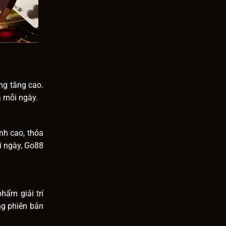
ng tăng cao.
a mỗi ngày.
nh cao, thỏa
i ngày, Go88
hẩm giải trí
ng phiên bản