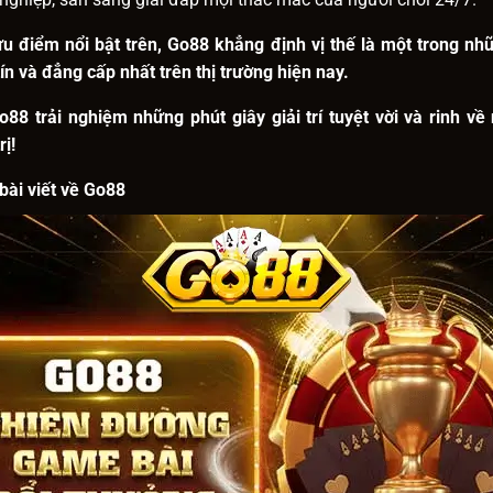
u điểm nổi bật trên, Go88 khẳng định vị thế là một trong nh
ín và đẳng cấp nhất trên thị trường hiện nay.
88 trải nghiệm những phút giây giải trí tuyệt vời và rinh v
rị!
bài viết về Go88