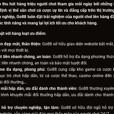
o thu hút hàng triệu người chơi tham gia mỗi ngày bởi những
định vị thế sân chơi cá cược uy tín và đẳng cấp trên thị trườn
 nghiệp, Go88 luôn đặt trải nghiệm của người chơi lên hàng đầ
ác tính năng và mang lại lợi ích tối ưu cho khách hàng.
bật với hàng loạt ưu điểm:
ện đẹp mắt, thân thiện:
Go88 sở hữu giao diện website bắt mắt,
với mọi thiết bị.
út tiền nhanh chóng, an toàn:
Go88 hỗ trợ đa dạng phương thức
út tiền nhanh chóng, an toàn và bảo mật tuyệt đối.
me đa dạng, phong phú:
Go88 cung cấp kho game cá cược k
ục trò chơi hấp dẫn, từ cá cược thể thao, casino online đến x
i đổi thưởng,…
mãi hấp dẫn, ưu đãi dành cho thành viên:
Go88 thường xuyên 
trình khuyến mãi đổi thưởng hấp dẫn, ưu đãi dành cho thành
 hỗ trợ chuyên nghiệp, tận tâm:
Go88 sở hữu đội ngũ hỗ trợ
nghiệp, sẵn sàng giải đáp mọi thắc mắc của người chơi 24/7.