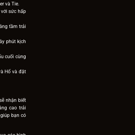
r và Tie.
 với sức hấp
âng tầm trải
ây phút kịch
ấu cuối cùng
và Hổ và đặt
ẽ nhận biết
âng cao trải
 giúp bạn có