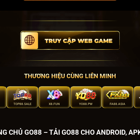
THƯƠNG HIỆU CÙNG LIÊN MINH
TOP88.SALE
X8.FUN
YO88.PW
FA88.ASIA
G CHỦ GO88 – TẢI GO88 CHO ANDROID, APK