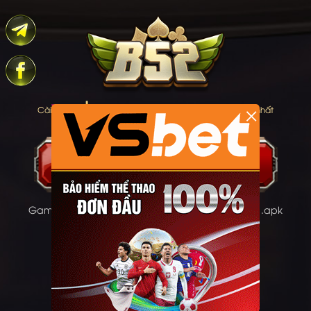
×
Cài
và truy cập
B52.CLUB
để kiểm tra link mới nhất
Game trên CH Play đang bảo trì, vui lòng tải file .apk
Hướng dẫn tải apk