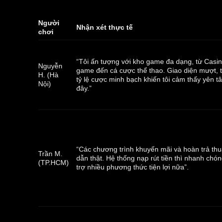
Người
Nhận xét thực tế
chơi
“Tôi ấn tượng với kho game đa dạng, từ Casino
Nguyễn
game đến cá cược thể thao. Giao diện mượt, t
H. (Hà
tỷ lệ cược minh bạch khiến tôi cảm thấy yên tâ
Nội)
đây.”
“Các chương trình khuyến mãi và hoàn trả thu
Trần M.
dẫn thật. Hệ thống nạp rút tiền thì nhanh chó
(TP.HCM)
trợ nhiều phương thức tiện lợi nữa”.