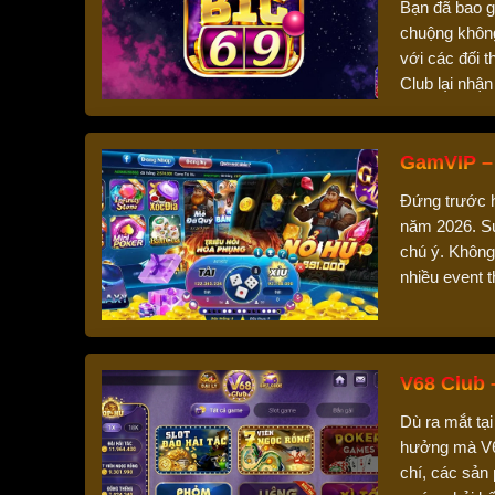
Bạn đã bao g
chuộng khôn
với các đối 
Club lại nhận
GamVIP – 
Đứng trước h
năm 2026. S
chú ý. Không 
nhiều event 
V68 Club 
Dù ra mắt tạ
hưởng mà V68
chí, các sản