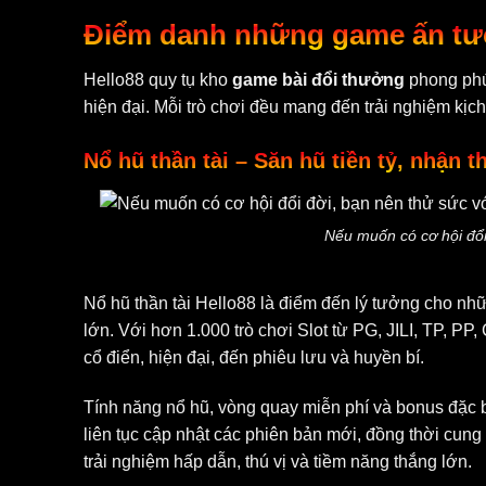
Điểm danh những game ấn tượ
Hello88 quy tụ kho
game bài đổi thưởng
phong phú 
hiện đại. Mỗi trò chơi đều mang đến trải nghiệm kịch 
Nổ hũ thần tài – Săn hũ tiền tỷ, nhận 
Nếu muốn có cơ hội đổi
Nổ hũ thần tài Hello88 là điểm đến lý tưởng cho nhữ
lớn. Với hơn
1.000 trò chơi Slot từ PG, JILI, TP, P
cổ điển, hiện đại, đến phiêu lưu và huyền bí.
Tính năng nổ hũ, vòng quay miễn phí và bonus đặc 
liên tục cập nhật các phiên bản mới, đồng thời cun
trải nghiệm hấp dẫn, thú vị và tiềm năng thắng lớn.