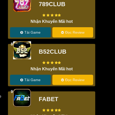
789CLUB
Nhận Khuyến Mãi hot
Tải Game
Đọc Review
8
B52CLUB
Nhận Khuyến Mãi hot
Tải Game
Đọc Review
9
e
FABET