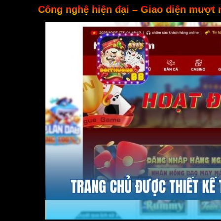
Công nghệ hiện đại – Giao diện mượt