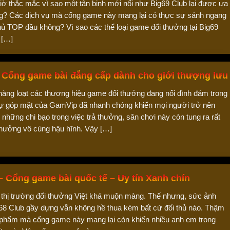
iờ thắc mắc vì sao một tân binh mới nổi như Big69 Club lại được ưa
g? Các dịch vụ mà cổng game này mang lại có thực sự sánh ngang
thủ TOP đầu không? Vì sao các thể loại game đổi thưởng tại Big69
 […]
Cổng game bài đẳng cấp dành cho giới thượng lưu
àng loạt các thương hiệu game đổi thưởng đang nổi đình đám trong
ự góp mặt của GamVip đã nhanh chóng khiến mọi người trở nên
những chi bạo trong việc trả thưởng, sân chơi này còn tung ra rất
thưởng vô cùng hậu hĩnh. Vậy […]
– Cổng game bài quốc tế – Uy tín Xanh chín
i thị trường đổi thưởng Việt khá muộn màng. Thế nhưng, sức ảnh
 Club gầy dựng vẫn không hề thua kém bất cứ đối thủ nào. Thậm
 phẩm mà cổng game này mang lại còn khiến nhiều anh em trong