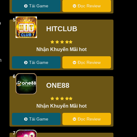
Tải Game
Đọc Review
5
o
HITCLUB
Nhận Khuyến Mãi hot
n
Tải Game
Đọc Review
6
ONE88
h
Nhận Khuyến Mãi hot
Tải Game
Đọc Review
7