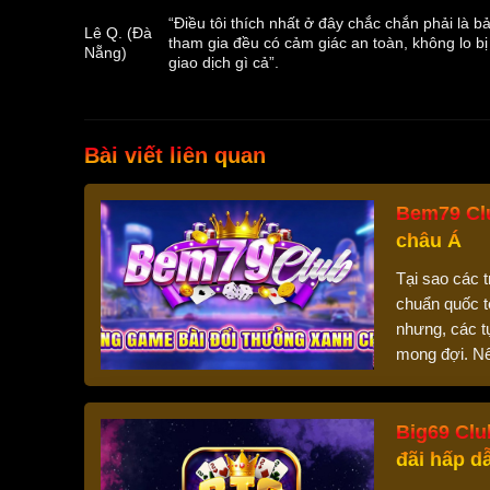
“Điều tôi thích nhất ở đây chắc chắn phải là b
Lê Q. (Đà
tham gia đều có cảm giác an toàn, không lo bị
Nẵng)
giao dịch gì cả”.
Bài viết liên quan
Bem79 Clu
châu Á
Tại sao các 
chuẩn quốc t
nhưng, các t
mong đợi. N
Big69 Clu
đãi hấp d