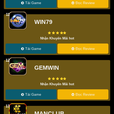
Tải Game
Đọc Review
11
WIN79
Nhận Khuyến Mãi hot
Tải Game
Đọc Review
12
GEMWIN
Nhận Khuyến Mãi hot
Tải Game
Đọc Review
13
MANCLUB