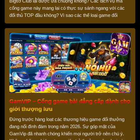
Big69 Club lại được ưa chuộng không? Các dịch vụ mà
cổng game này mang lại có thực sự sánh ngang với các
đối thủ TOP đầu không? Vì sao các thể loại game đổi
thưởng tại Big69 Club lại nhận […]
GamVIP – Cổng game bài đẳng cấp dành cho
giới thượng lưu
Đứng trước hàng loạt các thương hiệu game đổi thưởng
đang nổi đình đám trong năm 2026. Sự góp mặt của
GamVip đã nhanh chóng khiến mọi người trở nên chú ý.