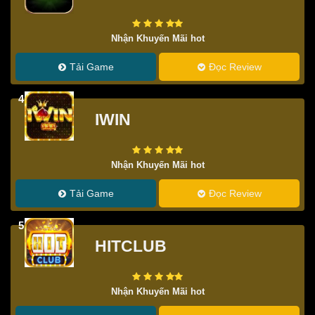
Nhận Khuyến Mãi hot
Tải Game
Đọc Review
4
IWIN
Nhận Khuyến Mãi hot
Tải Game
Đọc Review
5
HITCLUB
Nhận Khuyến Mãi hot