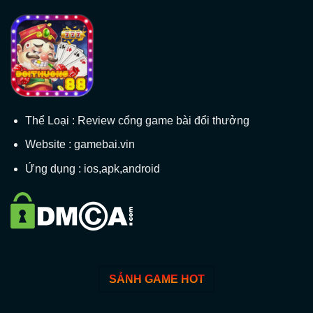
Thể Loại : Review cổng game bài đổi thưởng
Website : gamebai.vin
Ứng dụng : ios,apk,android
SẢNH GAME HOT