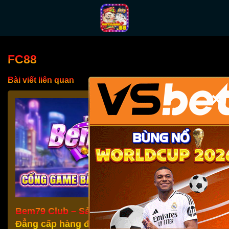
Bỏ
qua
nội
dung
FC88
Bài viết liên quan
×
Bem79 Club – Sảnh game bài bom tấn –
Đẳng cấp hàng đầu châu Á