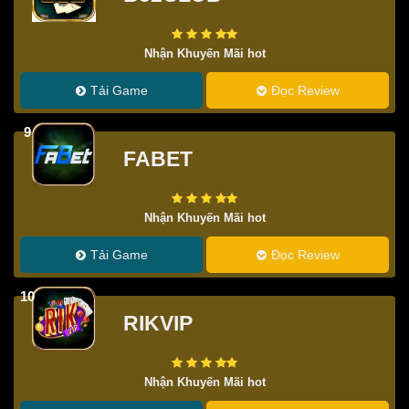
Nhận Khuyến Mãi hot
Tải Game
Đọc Review
9
FABET
Nhận Khuyến Mãi hot
Tải Game
Đọc Review
10
RIKVIP
Nhận Khuyến Mãi hot