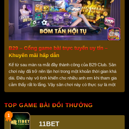
B29 – Cổng game bài trực tuyến uy tín –
Khuyến mãi hấp dẫn
Kể từ sau màn ra mắt đầy thành công của B29 Club. Sân
chơi này đã trở nên lặn hơi trong một khoản thời gian khá
dài. Điêu này vô tình khiến cho nhiều anh em khi tham gia
cảm thấy rất lo lắng. Vậy sân chơi này có thực sự là một
nơi giải […]
TOP GAME BÀI ĐỔI THƯỞNG
1
11BET