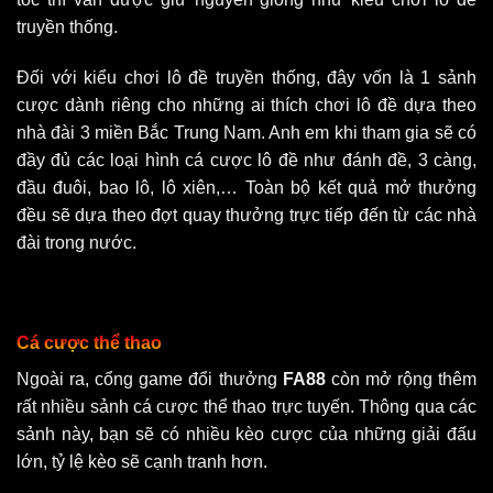
truyền thống.
Đối với kiểu chơi lô đề truyền thống, đây vốn là 1 sảnh
cược dành riêng cho những ai thích chơi lô đề dựa theo
nhà đài 3 miền Bắc Trung Nam. Anh em khi tham gia sẽ có
đầy đủ các loại hình cá cược lô đề như đánh đề, 3 càng,
đầu đuôi, bao lô, lô xiên,… Toàn bộ kết quả mở thưởng
đều sẽ dựa theo đợt quay thưởng trực tiếp đến từ các nhà
đài trong nước.
Cá cược thể thao
Ngoài ra, cổng game đổi thưởng
FA88
còn mở rộng thêm
rất nhiều sảnh cá cược thể thao trực tuyến. Thông qua các
sảnh này, bạn sẽ có nhiều kèo cược của những giải đấu
lớn, tỷ lệ kèo sẽ cạnh tranh hơn.