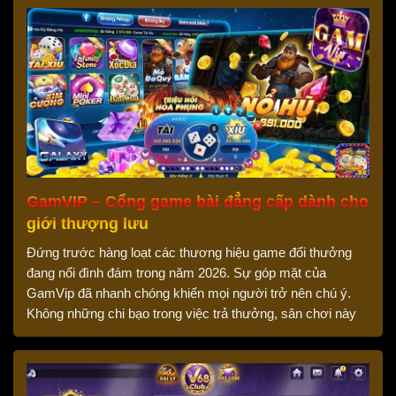
GamVIP – Cổng game bài đẳng cấp dành cho
giới thượng lưu
Đứng trước hàng loạt các thương hiệu game đổi thưởng
đang nổi đình đám trong năm 2026. Sự góp mặt của
GamVip đã nhanh chóng khiến mọi người trở nên chú ý.
Không những chi bạo trong việc trả thưởng, sân chơi này
còn tung ra rất nhiều event thưởng vô cùng hậu hĩnh. Vậy
[…]