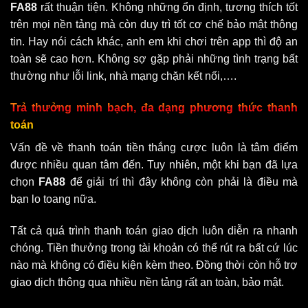
FA88
rất thuận tiện. Không những ổn định, tương thích tốt
trên mọi nền tảng mà còn duy trì tốt cơ chế bảo mật thông
tin. Hay nói cách khác, anh em khi chơi trên app thì độ an
toàn sẽ cao hơn. Không sợ gặp phải những tình trạng bất
thường như lỗi link, nhà mạng chặn kết nối,….
Trả thưởng minh bạch, đa dạng phương thức thanh
toán
Vấn đề về thanh toán tiền thắng cược luôn là tâm điểm
được nhiều quan tâm đến. Tuy nhiên, một khi bạn đã lựa
chọn
FA88
để giải trí thì đây không còn phải là điều mà
bạn lo toang nữa.
Tất cả quá trình thanh toán giao dịch luôn diễn ra nhanh
chóng. Tiền thưởng trong tài khoản có thể rút ra bất cứ lúc
nào mà không có điều kiện kèm theo. Đồng thời còn hỗ trợ
giao dịch thông qua nhiều nền tảng rất an toàn, bảo mật.