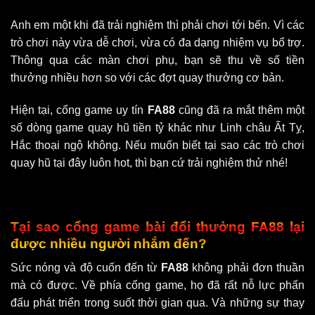
Anh em một khi đã trải nghiệm thì phải chơi tới bến. Vì các
trò chơi này vừa dễ chơi, vừa có đa dạng nhiệm vụ bổ trợ.
Thông qua các màn chơi phụ, bạn sẽ thu về số tiền
thưởng nhiều hơn so với các đợt quay thưởng cơ bản.
Hiện tại, cổng game uy tín
FA88
cũng đã ra mắt thêm một
số dòng game quay hũ tiền tỷ khác như Linh châu Ất Tỵ,
Hắc thoại ngộ không. Nếu muốn biết tại sao các trò chơi
quay hũ tại đây luôn hot, thì bạn cứ trải nghiệm thử nhé!
Tại sao cổng game bài đổi thưởng FA88 lại
được nhiều người nhắm đến?
Sức nóng và độ cuốn đến từ
FA88
không phải đơn thuần
mà có được. Về phía cổng game, họ đã rất nỗ lực phấn
đấu phát triển trong suốt thời gian qua. Và những sự thay