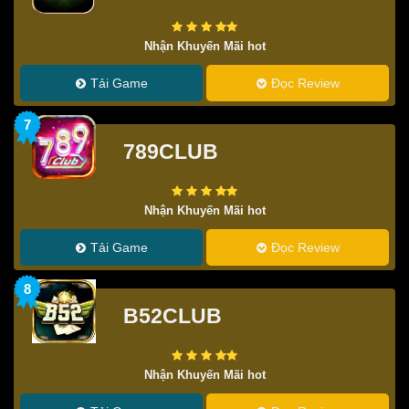
Nhận Khuyến Mãi hot
Tải Game
Đọc Review
7
789CLUB
Nhận Khuyến Mãi hot
Tải Game
Đọc Review
8
B52CLUB
Nhận Khuyến Mãi hot