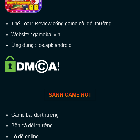
Thể Loại : Review cổng game bài đổi thưởng
Website : gamebai.vin
Ứng dụng : ios,apk,android
SẢNH GAME HOT
Game bài đổi thưởng
Bắn cá đổi thưởng
Lô đề online