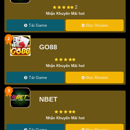
2
Nhận Khuyến Mãi hot
Tải Game
Đọc Review
2
GO88
Nhận Khuyến Mãi hot
Tải Game
Đọc Review
3
NBET
Nhận Khuyến Mãi hot
Tải Game
Đọc Review