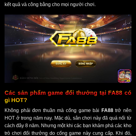
kết quả và công bằng cho mọi người chơi.
Các sản phẩm game đổi thưởng tại FA88 có
gì HOT?
Không phải đơn thuần mà cổng game bài
FA88
trở nên
HOT ở trong năm nay. Mặc dù, sân chơi này đã quá nổi từ
cách đây 8 năm. Nhưng một khi các bạn khám phá các kho
trò chơi đổi thưởng do cổng game này cung cấp. Khi đó,