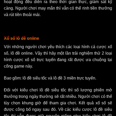
hoạt động đều diễn ra theo thời gian thực, giám sát kỹ
càng. Người chơi may mắn thì vẫn có thể rinh tiền thưởng
và rút tiền thoải mái.
Xổ số lô đề online
Với những người chơi yêu thích các loại hình cá cược xổ
số, lô đề online. Vậy thì hãy một lần trải nghiệm thử 2 loại
hình cược xổ số trực tuyến đang rất được ưa chuộng tại
cổng game này.
Bao gồm: lô đề siêu tốc và lô đề 3 miền trực tuyến.
Đối với kiểu chơi lô đề siêu tốc thì số lượng phiên mở
thưởng trong ngày thường sẽ rất nhiều. Người chơi có thể
tùy chọn khung giờ để tham gia chơi. Kết quả xổ số sẽ
được công bố ngay sau đó. Về các kiểu cược lô đề siêu
tốc thì vẫn được giữ nguyên giống như kiểu chơi lô đề