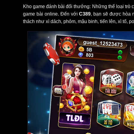
Kho game đánh bài đổi thưởng: Những thể loại trò c
game bài online. Đến với
C389
, bạn sẽ được hòa m
thách như xì dách, phỏm, mậu binh, tiến lên, xì tố, p