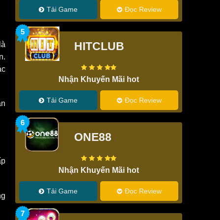
Tải Game
Đọc Review
5
HITCLUB
là
n.
ác
Nhận Khuyến Mãi hot
Tải Game
Đọc Review
an
6
ONE88
ấp
Nhận Khuyến Mãi hot
Tải Game
Đọc Review
ng
7