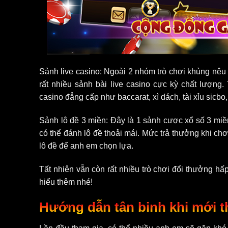
Sảnh live casino: Ngoài 2 nhóm trò chơi khủng nêu
rất nhiều sảnh bài live casino cực kỳ chất lượng. 
casino đẳng cấp như baccarat, xì dách, tài xỉu sicbo, 
Sảnh lô đề 3 miền: Đây là 1 sảnh cược xổ số 3 miề
có thể đánh lô đề thoải mái. Mức trả thưởng khi ch
lô đề để anh em chọn lựa.
Tất nhiên vẫn còn rất nhiều trò chơi đổi thưởng hấ
hiểu thêm nhé!
Hướng dẫn tân binh khi mới t