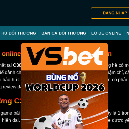
ĐĂNG NHẬP
 HŨ ĐỔI THƯỞNG
BẮN CÁ ĐỔI THƯỞNG
LÔ ĐỀ ONLINE
N
online sành điệu – Uy tín xanh chín
×
hật tại
C389
. Các bạn chắc chắn sẽ hài lòng và không hề có m
à để dành cho những ai thích chơi game đổi thưởng. Thậm chí, c
ải háo hức. Và để kiểm chứng xem những điều kể trên có phải 
g review đánh giá chi tiết về cổng game bài
C389
.
ưởng C389
g game bài trực tuyến đổi thưởng xanh chín
C389
. Đây là 1 tro
 hiện đại. Từng một thời lọt vào TOP các cổng game được y