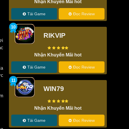
Nhận Khuyến Mãi hot
Tải Game
Đọc Review
10
RIKVIP
ơi
ạc
Nhận Khuyến Mãi hot
Tải Game
Đọc Review
ia
ợc
11
WIN79
ìm
Nhận Khuyến Mãi hot
Tải Game
Đọc Review