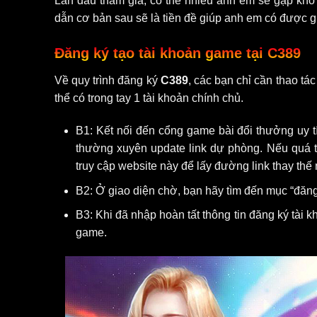
Lần đầu tham gia, có thể nhiều anh em sẽ gặp khó
dẫn cơ bản sau sẽ là tiền đề giúp anh em có được giây
Đăng ký tạo tài khoản game tại C389
Về quy trình đăng ký
C389
, các bạn chỉ cần thao tá
thể có trong tay 1 tài khoản chính chủ.
B1: Kết nối đến cổng game bài đổi thưởng uy tí
thường xuyên update link dự phòng. Nếu quá t
truy cập website này để lấy đường link thay thế 
B2: Ở giao diện chờ, bạn hãy tìm đến mục “đăng k
B3: Khi đã nhập hoàn tất thông tin đăng ký tài k
game.