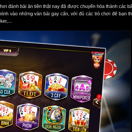
hơi đánh bài ăn tiền thật nay đã được chuyển hóa thành các b
ình vào những ván bài gay cấn, với đủ các trò chơi để bạn t
oker,…