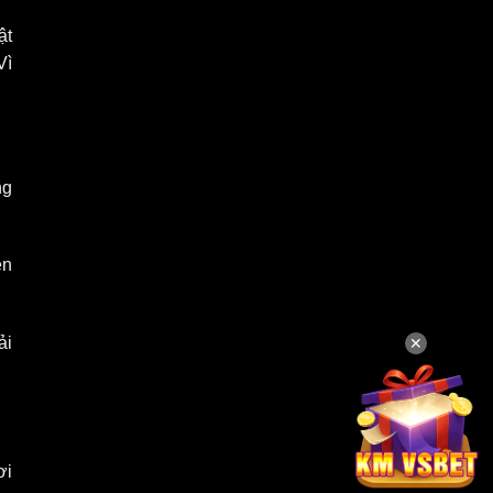
ật
Vì
ng
ền
ải
✕
ơi