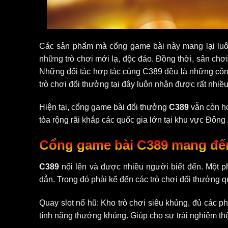
Các sản phẩm mà cổng
game bài
này mang lại luô
những trò chơi mới lạ, độc đáo. Đồng thời, sân chơ
Những đối tác hợp tác cùng C389 đều là những công
trò chơi đổi thưởng tại đây luôn nhận được rất nhiề
Hiện tại, cổng game bài đổi thưởng
C389
vẫn còn ho
tỏa rộng rãi khắp các quốc gia lớn tại khu vực Đôn
Cổng game bài C389 mang đến
C389
nổi lên và được nhiều người biết đến. Một ph
dẫn. Trong đó phải kể đến các trò chơi đổi thưởng 
Quay slot nổ hũ: Kho trò chơi siêu khủng, đủ các p
tính năng thưởng khủng. Giúp cho sự trải nghiệm th