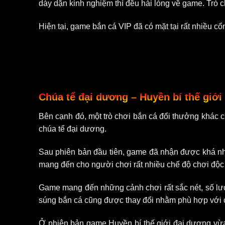
dày dặn kinh nghiệm thì đều hài lòng về game. Trò c
Hiện tại, game bắn cá VIP đã có mặt tại rất nhiều c
Chúa tể đại dương – Huyền bí thế giới
Bên cạnh đó, một trò chơi bắn cá đổi thưởng khác
chúa tể đại dương.
Sau phiên bản đầu tiên, game đã nhận được khá nh
mang đến cho người chơi rất nhiều chế độ chơi độc 
Game mang đến những cảnh chơi rất sắc nét, số lượ
súng bắn cá cũng được thay đổi nhằm phù hợp với c
Ở phiên bản game Huyền bí thế giới đại dương vừa