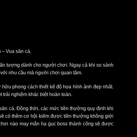
 – Vua săn cá.
 ấn tượng dành cho người chơi. Ngay cả khi so sánh
 với nhu cầu mà người chơi quan tâm.
ở hữu phong cách thiết kế độ họa hình ảnh đẹp nhất.
 trải nghiệm khác biệt hoàn toàn.
ợ săn cá. Đồng thời, các mức tiền thưởng quy định khi
sẽ có thêm cơ hội kiếm được tiền thưởng không giới
i chơi nào may mắn hạ gục boss thành công sẽ được