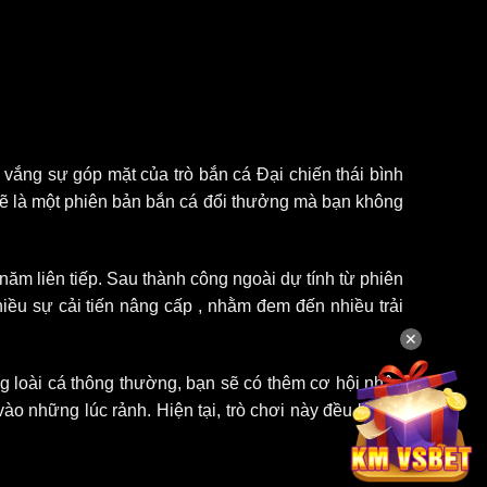
vắng sự góp mặt của trò bắn cá Đại chiến thái bình
sẽ là một phiên bản bắn cá đổi thưởng mà bạn không
năm liên tiếp. Sau thành công ngoài dự tính từ phiên
ều sự cải tiến nâng cấp , nhằm đem đến nhiều trải
✕
g loài cá thông thường, bạn sẽ có thêm cơ hội nhận
ào những lúc rảnh. Hiện tại, trò chơi này đều hỗ trợ