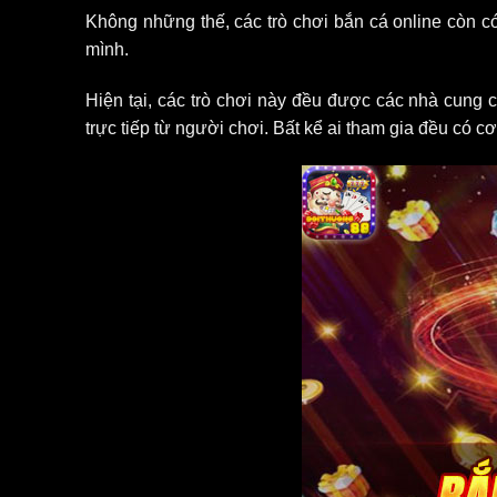
Không những thế, các trò chơi bắn cá online còn c
mình.
Hiện tại, các trò chơi này đều được các nhà cung
trực tiếp từ người chơi. Bất kể ai tham gia đều có 