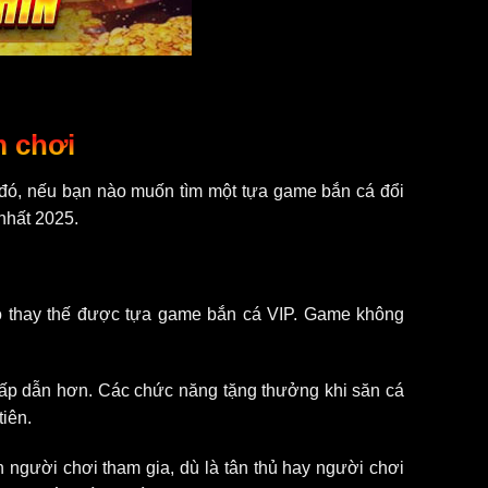
m chơi
 đó, nếu bạn nào muốn tìm một tựa game bắn cá đổi
nhất 2025.
ào thay thế được tựa game bắn cá VIP. Game không
hấp dẫn hơn. Các chức năng tặng thưởng khi săn cá
tiên.
người chơi tham gia, dù là tân thủ hay người chơi