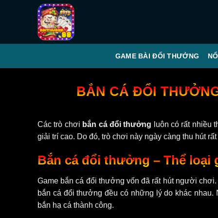
Bỏ
qua
nội
dung
GAME BÀI ĐỔI THƯỞNG
NỔ
BẮN CÁ ĐỔI THƯỞNG 
Các trò chơi
bắn cá đổi thưởng
luôn có rất nhiều 
giải trí cao. Do đó, trò chơi này ngày càng thu hút 
Bắn cá đổi thưởng – Thể loại
Game bắn cá đổi thưởng vốn đã rất hút người chơi. 
bắn cá đổi thưởng đều có những lý do khác nhau. N
bắn hạ cá thành công.