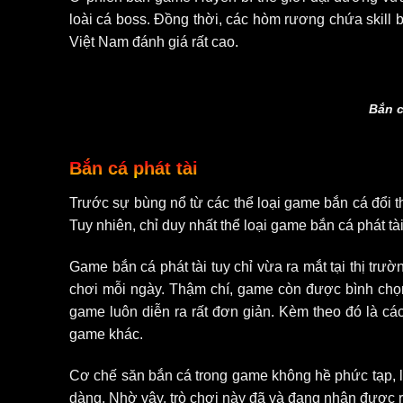
loài cá boss. Đồng thời, các hòm rương chứa skill 
Việt Nam đánh giá rất cao.
Bắn c
Bắn cá phát tài
Trước sự bùng nổ từ các thể loại game bắn cá đổi t
Tuy nhiên, chỉ duy nhất thể loại game bắn cá phát tài 
Game bắn cá phát tài tuy chỉ vừa ra mắt tại thị trư
chơi mỗi ngày. Thậm chí, game còn được bình chọn
game luôn diễn ra rất đơn giản. Kèm theo đó là cá
game khác.
Cơ chế săn bắn cá trong game không hề phức tạp, l
dàng. Nhờ vậy, trò chơi này đã và đang nhận được r