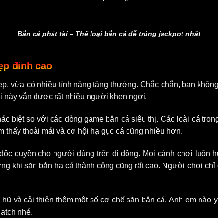
Bắn cá phát tài – Thể loại bắn cá dễ trúng jackpot nhất
ẹp đỉnh cao
p, vừa có nhiều tính năng tặng thưởng. Chắc chắn, bạn khôn
i này vẫn được rất nhiều người khen ngợi.
hác biệt so với các dòng game bắn cá siêu thị. Các loài cá tr
ảm thấy thoải mái và cơ hội hạ gục cá cũng nhiều hơn.
ộc quyền cho người dùng trên di động. Mọi cảnh chơi luôn hứ
ởng khi săn bắn hạ cá thành công cũng rất cao. Người chơi chỉ
hũ và cải thiện thêm một số cơ chế săn bắn cá. Anh em nào yê
Catch nhé.