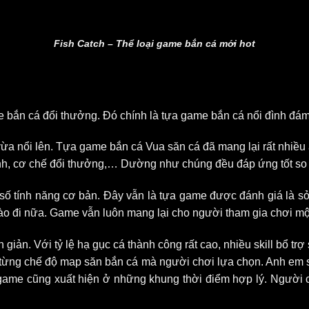
Fish Catch – Thể loại game bắn cá mới hot
 bắn cá đổi thưởng. Đó chính là tựa game bắn cá nổi đình đám
vừa nổi lên. Tựa game bắn cá Vua săn cá đã mang lại rất nhiều
ảnh, cơ chế đổi thưởng,… Dường như chúng đều đáp ứng tốt so
 số tính năng cơ bản. Đây vẫn là tựa game được đánh giá là s
nào đi nữa. Game vẫn luôn mang lại cho người tham gia chơi một
iản. Với tỷ lệ hạ gục cá thành công rất cao, nhiều skill bổ tr
 từng chế độ map săn bắn cá mà người chơi lựa chọn. Anh em 
ong game cũng xuất hiện ở những khung thời điểm hợp lý. Ngườ