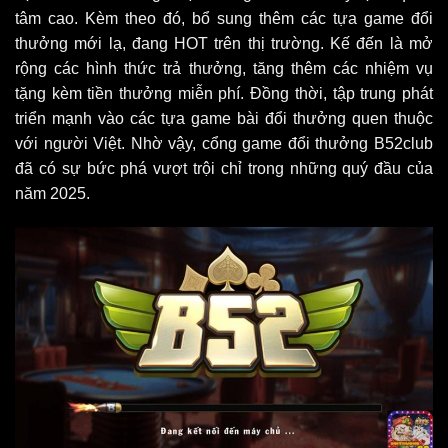
tâm cao. Kèm theo đó, bổ sung thêm các tựa game đổi
thưởng mới lạ, đang HOT trên thị trường. Kế đến là mở
rộng các hình thức trả thưởng, tăng thêm các nhiệm vụ
tặng kèm tiền thưởng miễn phí. Đồng thời, tập trung phát
triển mạnh vào các tựa game bài đổi thưởng quen thuộc
với người Việt. Nhờ vậy, cổng game đổi thưởng B52club
đã có sự bức phá vượt trội chỉ trong những quý đầu của
năm 2025.