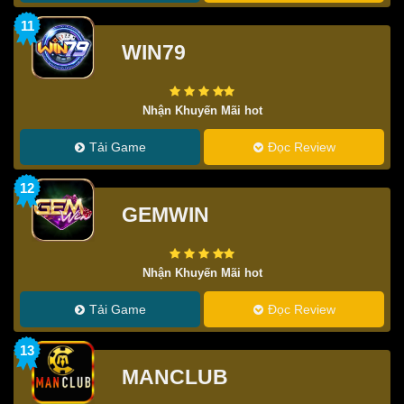
11
WIN79
Nhận Khuyến Mãi hot
Tải Game
Đọc Review
12
GEMWIN
Nhận Khuyến Mãi hot
Tải Game
Đọc Review
13
MANCLUB