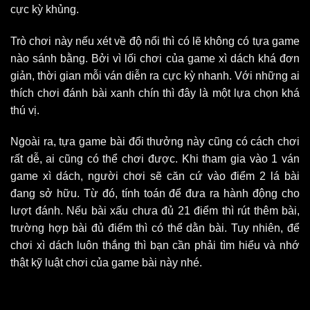
cực kỳ khủng.
Trò chơi này nếu xét về độ nổi thì có lẽ không có tựa game
nào sánh bằng. Bởi vì lối chơi của game xì dách khá đơn
giản, thời gian mỗi ván diễn ra cực kỳ nhanh. Với những ai
thích chơi đánh bài xanh chín thì đây là một lựa chọn khá
thú vị.
Ngoài ra, tựa game bài đổi thưởng này cũng có cách chơi
rất dễ, ai cũng có thể chơi được. Khi tham gia vào 1 ván
game xì dách, người chơi sẽ căn cứ vào điểm 2 lá bài
đang sở hữu. Từ đó, tính toán để đưa ra hành động cho
lượt đánh. Nếu bài xấu chưa đủ 21 điểm thì rút thêm bài,
trường hợp bài đủ điểm thì có thể dằn bài. Tuy nhiên, để
chơi xì dách luôn thắng thì bạn cần phải tìm hiểu và nhớ
thật kỹ luật chơi của game bài này nhé.