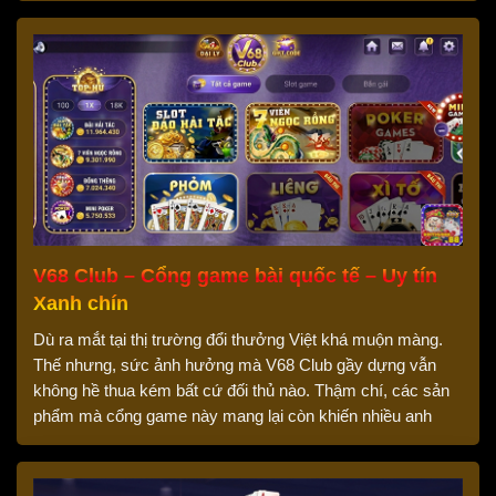
[…]
V68 Club – Cổng game bài quốc tế – Uy tín
Xanh chín
Dù ra mắt tại thị trường đổi thưởng Việt khá muộn màng.
Thế nhưng, sức ảnh hưởng mà V68 Club gầy dựng vẫn
không hề thua kém bất cứ đối thủ nào. Thậm chí, các sản
phẩm mà cổng game này mang lại còn khiến nhiều anh
em trong nước phải bất ngờ. Vậy cổng game […]