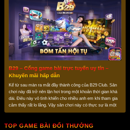
B29 – Cổng game bài trực tuyến uy tín –
Khuyến mãi hấp dẫn
Kể từ sau màn ra mắt đầy thành công của B29 Club. Sân
chơi này đã trở nên lặn hơi trong một khoản thời gian khá
dài. Điêu này vô tình khiến cho nhiều anh em khi tham gia
cảm thấy rất lo lắng. Vậy sân chơi này có thực sự là một
nơi giải […]
TOP GAME BÀI ĐỔI THƯỞNG