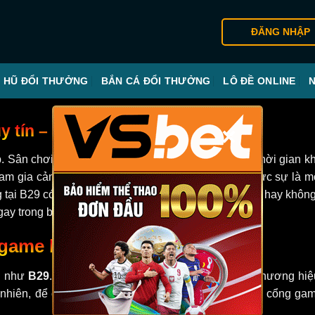
ĐĂNG NHẬP
 HŨ ĐỔI THƯỞNG
BẮN CÁ ĐỔI THƯỞNG
LÔ ĐỀ ONLINE
N
y tín – Khuyến mãi hấp dẫn
×
. Sân chơi này đã trở nên lặn hơi trong một khoản thời gian k
ham gia cảm thấy rất lo lắng. Vậy sân chơi này có thực sự là m
g tại B29 có thực sự minh bạch về kết quả trả thưởng hay khôn
ay trong bài viết này.
 game bài uy tín B29 Club
ng như
B29
. Dù không tốn nhiều công sức quảng bá thương hiệ
uy nhiên, để có được những thành tựu như hiện tại thì cổng ga