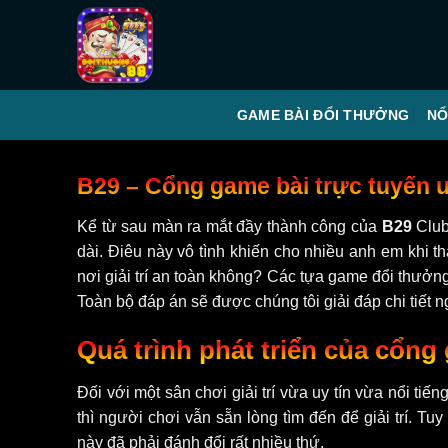
Bỏ
qua
nội
dung
GAME BÀI ĐỔI THƯỞNG
NỔ
B29 – Cổng game bài trực tuyến u
Kể từ sau màn ra mắt đầy thành công của
B29
Club
dài. Điêu này vô tình khiến cho nhiều anh em khi t
nơi giải trí an toàn không? Các tựa game đổi thưởn
Toàn bộ đáp án sẽ được chúng tôi giải đáp chi tiết ng
Quá trình phát triển của cổng
Đối với một sân chơi giải trí vừa uy tín vừa nổi tiế
thì người chơi vẫn sẵn lòng tìm đến để giải trí. T
này đã phải đánh đổi rất nhiều thứ.