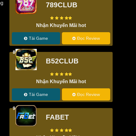
ng
789CLUB
Nhận Khuyến Mãi hot
Tải Game
Đọc Review
8
B52CLUB
Nhận Khuyến Mãi hot
Tải Game
Đọc Review
9
FABET