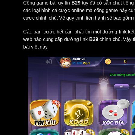
Cổng game bài uy tín
B29
tuy đã có sẵn chút tiếng
các loại hình cá cược online mà cổng game này cun
cược chính chủ. Về quy trình tiến hành sẽ bao gồm 
Các bạn trước hết cần phải tìm một đường link kết
web nào cung cấp đường link
B29
chính chủ. Vậy t
bài viết này.