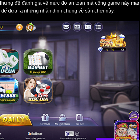
. Nhưng để đánh giá về mức độ an toàn mà cổng game này ma
hể để đưa ra những nhận định chung về sân chơi này.