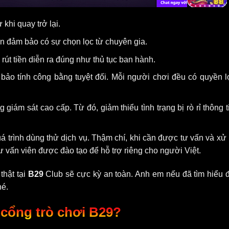
khi quay trở lại.
n đảm bảo có sự chọn lọc từ chuyên gia.
rút tiền diễn ra đúng như thủ tục ban hành.
bảo tính công bằng tuyệt đối. Mỗi người chơi đều có quyền l
giám sát cao cấp. Từ đó, giảm thiểu tình trạng bị rò rỉ thông t
á trình dùng thử dịch vụ. Thậm chí, khi cần được tư vấn và xử 
ư vấn viên được đào tạo để hỗ trợ riêng cho người Việt.
thật tại
B29
Club sẽ cực kỳ an toàn. Anh em nếu đã tìm hiểu 
hé.
i cổng trò chơi B29?