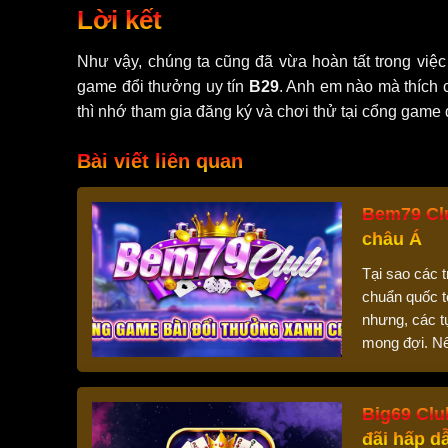
Lời kết
Như vậy, chúng ta cũng đã vừa hoàn tất trong việc
game đổi thưởng uy tín
B29
. Anh em nào mà thích
thì nhớ tham gia đăng ký và chơi thử tại cổng game 
Bài viết liên quan
Bem79 Clu
châu Á
Tại sao các 
chuẩn quốc t
nhưng, các t
mong đợi. N
Big69 Clu
đãi hấp d