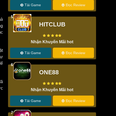
Tải Game
Đọc Review
5
mà
HITCLUB
ng
ục
Nhận Khuyến Mãi hot
ặt
Tải Game
Đọc Review
tư
để
6
ONE88
đã
ợc
Nhận Khuyến Mãi hot
Tải Game
Đọc Review
7