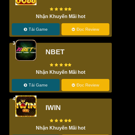
Nhận Khuyến Mãi hot
Tải Game
Đọc Review
3
NBET
Nhận Khuyến Mãi hot
Tải Game
Đọc Review
4
IWIN
Nhận Khuyến Mãi hot