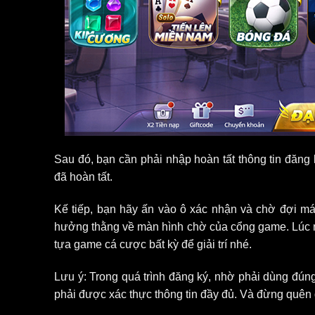
Sau đó, bạn cần phải nhập hoàn tất thông tin đăng 
đã hoàn tất.
Kế tiếp, bạn hãy ấn vào ô xác nhận và chờ đợi má
hưởng thằng về màn hình chờ của cổng game. Lúc này
tựa game cá cược bất kỳ để giải trí nhé.
Lưu ý: Trong quá trình đăng ký, nhờ phải dùng đúng
phải được xác thực thông tin đầy đủ. Và đừng quên đ