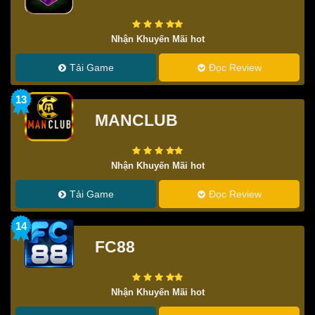
Nhận Khuyến Mãi hot
Tải Game
Đọc Review
13
MANCLUB
Nhận Khuyến Mãi hot
Tải Game
Đọc Review
14
FC88
Nhận Khuyến Mãi hot