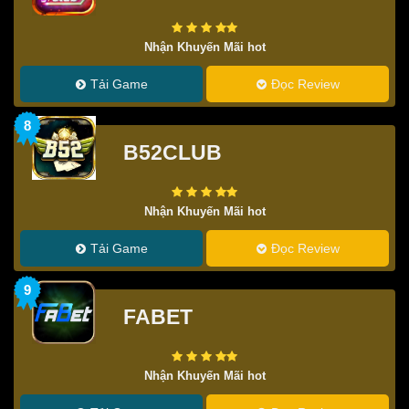
Nhận Khuyến Mãi hot
Tải Game
Đọc Review
8
B52CLUB
Nhận Khuyến Mãi hot
Tải Game
Đọc Review
9
FABET
Nhận Khuyến Mãi hot