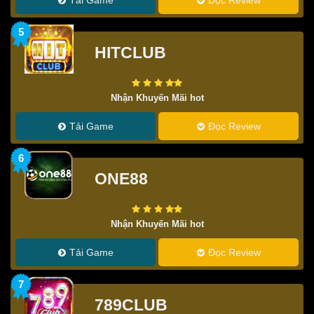
5
HITCLUB
Nhận Khuyến Mãi hot
Tải Game
Đọc Review
6
ONE88
Nhận Khuyến Mãi hot
Tải Game
Đọc Review
7
789CLUB