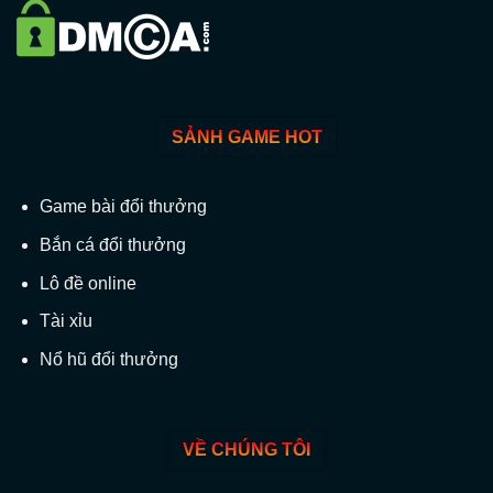
SẢNH GAME HOT
Game bài đổi thưởng
Bắn cá đổi thưởng
Lô đề online
Tài xỉu
Nổ hũ đổi thưởng
VỀ CHÚNG TÔI