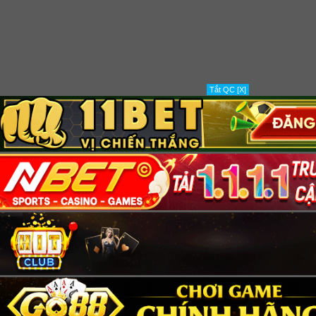
Tắt QC [X]