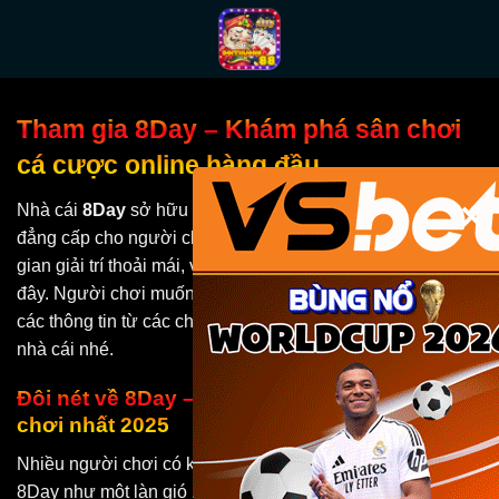
Bỏ
qua
nội
dung
Tham gia 8Day – Khám phá sân chơi
cá cược online hàng đầu
×
Nhà cái
8Day
sở hữu kho game và các sảnh cá cược
đẳng cấp cho người chơi. Hội viên nhà cái vừa có thời
gian giải trí thoải mái, vừa có cơ hội kiếm tiền hiệu quả tại
đây. Người chơi muốn tìm hiểu về sân chơi, hãy theo dõi
các thông tin từ các chuyên gia đang hỗ trợ chính thức của
nhà cái nhé.
Đôi nét về 8Day – Sân chơi cá cược đáng
chơi nhất 2025
Nhiều người chơi có kinh nghiệm lâu năm đã đánh giá
8Day như một làn gió mới trên thị trường cá cược Việt