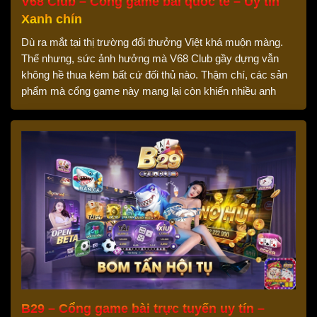
V68 Club – Cổng game bài quốc tế – Uy tín
Xanh chín
Dù ra mắt tại thị trường đổi thưởng Việt khá muộn màng.
Thế nhưng, sức ảnh hưởng mà V68 Club gầy dựng vẫn
không hề thua kém bất cứ đối thủ nào. Thậm chí, các sản
phẩm mà cổng game này mang lại còn khiến nhiều anh
em trong nước phải bất ngờ. Vậy cổng game […]
B29 – Cổng game bài trực tuyến uy tín –