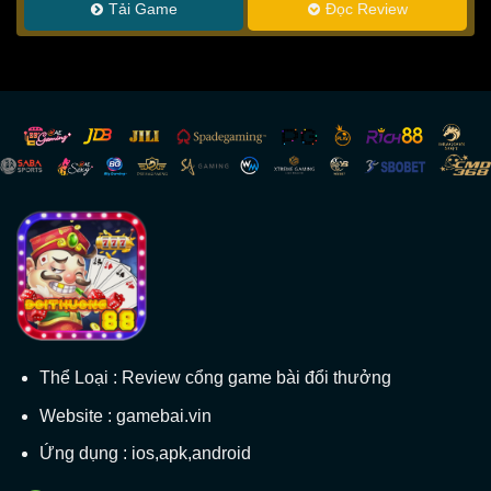
Tải Game
Đọc Review
Thể Loại : Review cổng game bài đổi thưởng
Website : gamebai.vin
Ứng dụng : ios,apk,android