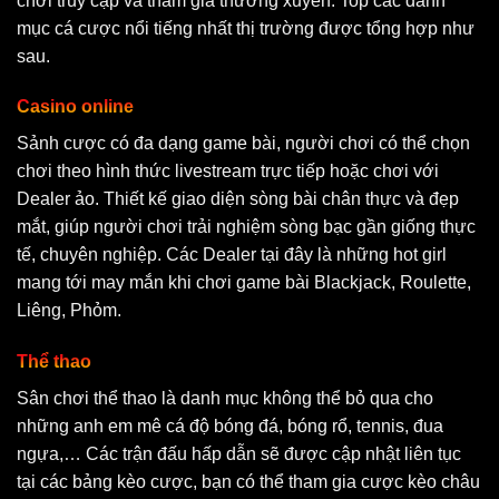
chơi truy cập và tham gia thường xuyên. Top các danh
mục cá cược nổi tiếng nhất thị trường được tổng hợp như
sau.
Casino online
Sảnh cược có đa dạng game bài, người chơi có thể chọn
chơi theo hình thức livestream trực tiếp hoặc chơi với
Dealer ảo. Thiết kế giao diện sòng bài chân thực và đẹp
mắt, giúp người chơi trải nghiệm sòng bạc gần giống thực
tế, chuyên nghiệp. Các Dealer tại đây là những hot girl
mang tới may mắn khi chơi game bài Blackjack, Roulette,
Liêng, Phỏm.
Thể thao
Sân chơi thể thao là danh mục không thể bỏ qua cho
những anh em mê cá độ bóng đá, bóng rổ, tennis, đua
ngựa,… Các trận đấu hấp dẫn sẽ được cập nhật liên tục
tại các bảng kèo cược, bạn có thể tham gia cược kèo châu