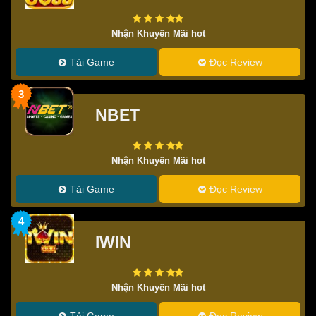
Nhận Khuyến Mãi hot
Tải Game
Đọc Review
3
NBET
Nhận Khuyến Mãi hot
Tải Game
Đọc Review
4
IWIN
Nhận Khuyến Mãi hot
Tải Game
Đọc Review