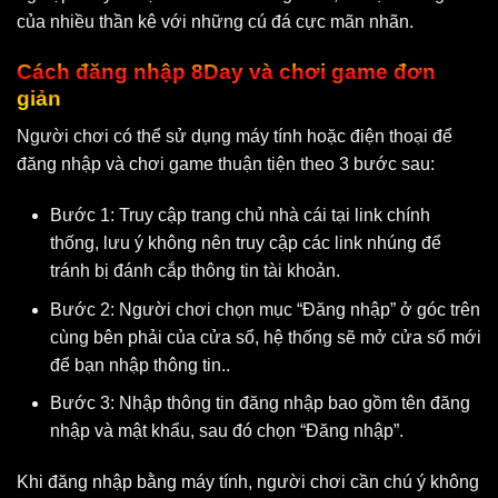
của nhiều thần kê với những cú đá cực mãn nhãn.
Cách đăng nhập 8Day và chơi game đơn
giản
Người chơi có thể sử dụng máy tính hoặc điện thoại để
đăng nhập
và chơi game thuận tiện theo 3 bước sau:
Bước 1: Truy cập trang chủ nhà cái tại link chính
thống, lưu ý không nên truy cập các link nhúng để
tránh bị đánh cắp thông tin tài khoản.
Bước 2: Người chơi chọn mục “Đăng nhập” ở góc trên
cùng bên phải của cửa sổ, hệ thống sẽ mở cửa sổ mới
để bạn nhập thông tin..
Bước 3: Nhập thông tin đăng nhập bao gồm tên đăng
nhập và mật khẩu, sau đó chọn “Đăng nhập”.
Khi đăng nhập bằng máy tính, người chơi cần chú ý không